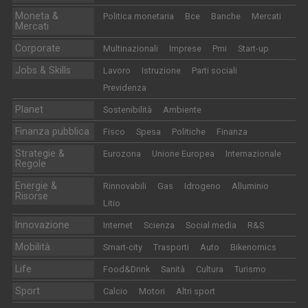
Moneta &
Politica monetaria
Bce
Banche
Mercati
Mercati
Corporate
Multinazionali
Imprese
Pmi
Start-up
Jobs & Skills
Lavoro
Istruzione
Parti sociali
Previdenza
Planet
Sostenibilità
Ambiente
Finanza pubblica
Fisco
Spesa
Politiche
Finanza
Strategie &
Eurozona
Unione Europea
Internazionale
Regole
Energie &
Rinnovabili
Gas
Idrogeno
Alluminio
Risorse
Litio
Innovazione
Internet
Scienza
Social media
R&S
Mobilità
Smart-city
Trasporti
Auto
Bikenomics
Life
Food&Drink
Sanità
Cultura
Turismo
Sport
Calcio
Motori
Altri sport