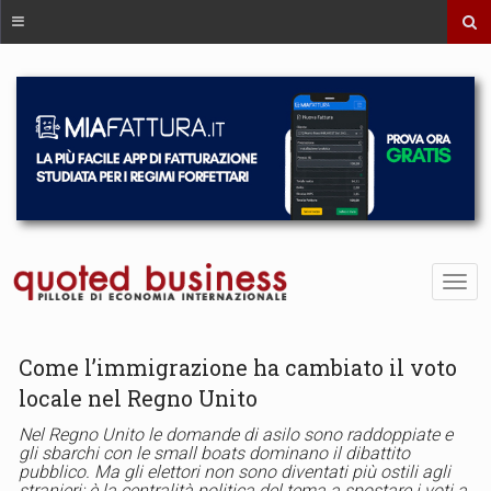
Come l’immigrazione ha cambiato il voto
locale nel Regno Unito
Nel Regno Unito le domande di asilo sono raddoppiate e
gli sbarchi con le small boats dominano il dibattito
pubblico. Ma gli elettori non sono diventati più ostili agli
stranieri: è la centralità politica del tema a spostare i voti a