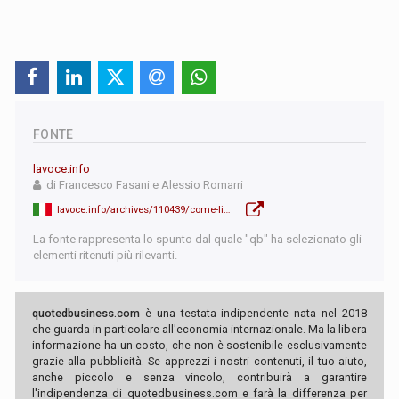
FONTE
lavoce.info
di Francesco Fasani e Alessio Romarri
lavoce.info/archives/110439/come-limmigrazione-ha-cambiato-il-voto-locale-nel-regno-unito/
La fonte rappresenta lo spunto dal quale "qb" ha selezionato gli
elementi ritenuti più rilevanti.
quotedbusiness.com
è una testata indipendente nata nel 2018
che guarda in particolare all'economia internazionale. Ma la libera
informazione ha un costo, che non è sostenibile esclusivamente
grazie alla pubblicità. Se apprezzi i nostri contenuti, il tuo aiuto,
anche piccolo e senza vincolo, contribuirà a garantire
l'indipendenza di quotedbusiness.com e farà la differenza per