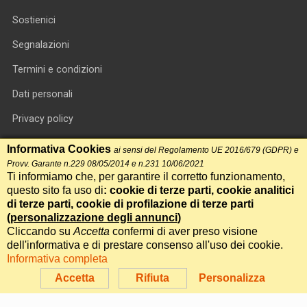
Sostienici
Segnalazioni
Termini e condizioni
Dati personali
Privacy policy
Informativa cookie
Informativa Cookies
ai sensi del Regolamento UE 2016/679 (GDPR) e
Provv. Garante n.229 08/05/2014 e n.231 10/06/2021
RSS feed
Ti informiamo che, per garantire il corretto funzionamento,
questo sito fa uso di
: cookie di terze parti, cookie analitici
RSS Top News
di terze parti, cookie di profilazione di terze parti
Contatti
(
personalizzazione degli annunci
)
Cliccando su
Accetta
confermi di aver preso visione
dell'informativa e di prestare consenso all'uso dei cookie.
International Communication S.r.l. • P.IVA 14478081004 • Testata
Informativa completa
giornalistica n.191, reg. Tribunale di Roma del 14/12/2017
Accetta
Rifiuta
Personalizza
Powered by
Itala