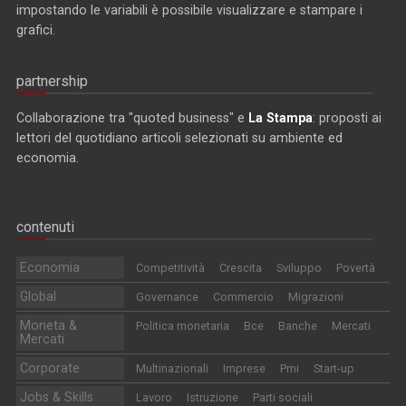
impostando le variabili è possibile visualizzare e stampare i
grafici.
partnership
Collaborazione tra "quoted business" e
La Stampa
: proposti ai
lettori del quotidiano articoli selezionati su ambiente ed
economia.
contenuti
Economia
Competitività
Crescita
Sviluppo
Povertà
Global
Governance
Commercio
Migrazioni
Moneta &
Politica monetaria
Bce
Banche
Mercati
Mercati
Corporate
Multinazionali
Imprese
Pmi
Start-up
Jobs & Skills
Lavoro
Istruzione
Parti sociali