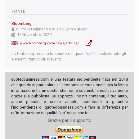
FONTE
Bloomberg
di Philip Heijmans e Xuan Quynh Nguyen
15 Novembre, 2020
www.bloomberg.com/news/articles/2020-11-15/asia-pacific-nations-sign-the-world-s-biggest-trade-deal?srnd=premium-europe
La fonte rappresenta lo spunto dal quale "qb" ha selezionato gli
elementi ritenuti più rilevanti.
quotedbusiness.com
è una testata indipendente nata nel 2018
che guarda in particolare all'economia internazionale. Ma la libera
informazione ha un costo, che non è sostenibile esclusivamente
grazie alla pubblicità. Se apprezzi i nostri contenuti, il tuo aiuto,
anche piccolo e senza vincolo, contribuirà a garantire
l'indipendenza di quotedbusiness.com e farà la differenza per
un'informazione di qualità. 'qb' sei anche tu.
Grazie per il supporto