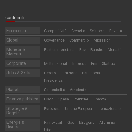
contenuti
Economia
Competitività
Crescita
Sviluppo
Povertà
Global
Governance
Commercio
Migrazioni
Moneta &
Politica monetaria
Bce
Banche
Mercati
Mercati
Corporate
Multinazionali
Imprese
Pmi
Start-up
Jobs & Skills
Lavoro
Istruzione
Parti sociali
Previdenza
Planet
Sostenibilità
Ambiente
Finanza pubblica
Fisco
Spesa
Politiche
Finanza
Strategie &
Eurozona
Unione Europea
Internazionale
Regole
Energie &
Rinnovabili
Gas
Idrogeno
Alluminio
Risorse
Litio