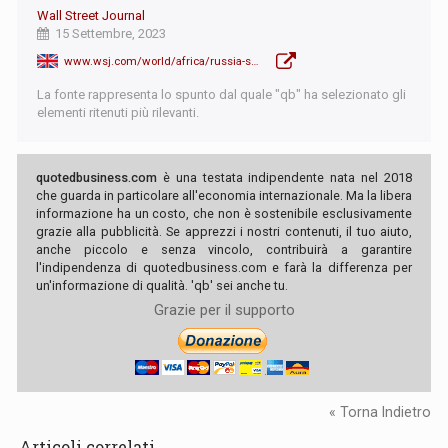
Wall Street Journal
15 Settembre, 2023
www.wsj.com/world/africa/russia-seeks-to-expand-naval-presence-in-the-mediterranean-b8da4db
La fonte rappresenta lo spunto dal quale "qb" ha selezionato gli
elementi ritenuti più rilevanti.
quotedbusiness.com
è una testata indipendente nata nel 2018
che guarda in particolare all'economia internazionale. Ma la libera
informazione ha un costo, che non è sostenibile esclusivamente
grazie alla pubblicità. Se apprezzi i nostri contenuti, il tuo aiuto,
anche piccolo e senza vincolo, contribuirà a garantire
l'indipendenza di quotedbusiness.com e farà la differenza per
un'informazione di qualità. 'qb' sei anche tu.
Grazie per il supporto
« Torna Indietro
Articoli correlati