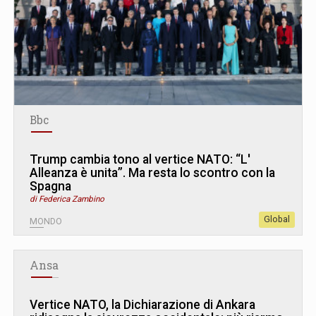
Bbc
Trump cambia tono al vertice NATO: “L
'
Alleanza è unita”. Ma resta lo scontro con la
Spagna
di Federica Zambino
Global
MONDO
Ansa
Vertice NATO, la Dichiarazione di Ankara