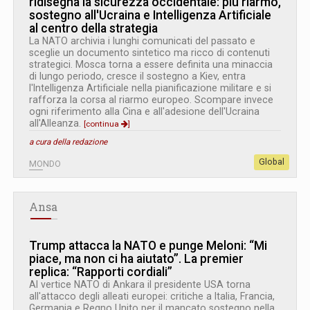
ridisegna la sicurezza occidentale: più riarmo,
sostegno all'Ucraina e Intelligenza Artificiale
al centro della strategia
La NATO archivia i lunghi comunicati del passato e
sceglie un documento sintetico ma ricco di contenuti
strategici. Mosca torna a essere definita una minaccia
di lungo periodo, cresce il sostegno a Kiev, entra
l'Intelligenza Artificiale nella pianificazione militare e si
rafforza la corsa al riarmo europeo. Scompare invece
ogni riferimento alla Cina e all'adesione dell'Ucraina
all'Alleanza.
[continua
]
a cura della redazione
Global
MONDO
Ansa
Trump attacca la NATO e punge Meloni: “Mi
piace, ma non ci ha aiutato”. La premier
replica: “Rapporti cordiali”
Al vertice NATO di Ankara il presidente USA torna
all'attacco degli alleati europei: critiche a Italia, Francia,
Germania e Regno Unito per il mancato sostegno nella