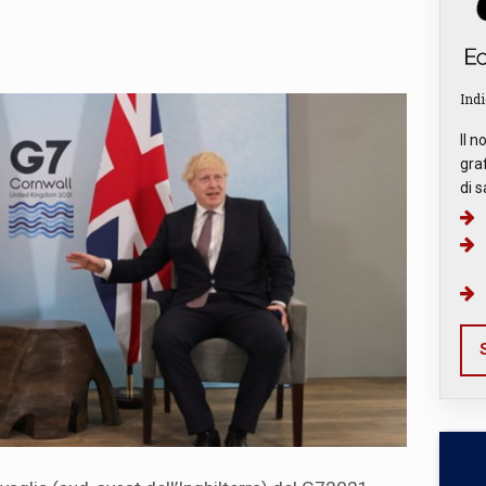
Indi
Il n
graf
di s
S