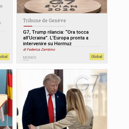
to
Tribune de Genève
.
G7, Trump rilancia: “Ora tocca
all’Ucraina”. L’Europa pronta a
intervenire su Hormuz
di Federica Zambino
lobal
Global
MONDO