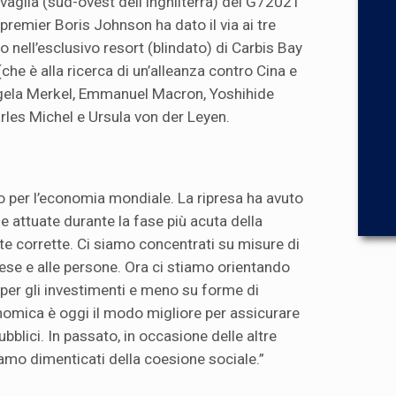
vaglia (sud-ovest dell’Inghilterra) del G72021
 premier Boris Johnson ha dato il via ai tre
o nell’esclusivo resort (blindato) di Carbis Bay
(che è alla ricerca di un’alleanza contro Cina e
ngela Merkel, Emmanuel Macron, Yoshihide
rles Michel e Ursula von der Leyen.
 per l’economia mondiale. La ripresa ha avuto
he attuate durante la fase più acuta della
 corrette. Ci siamo concentrati su misure di
rese e alle persone. Ora ci stiamo orientando
 per gli investimenti e meno su forme di
nomica è oggi il modo migliore per assicurare
pubblici. In passato, in occasione delle altre
siamo dimenticati della coesione sociale.”