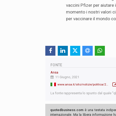
vaccini Pfizer per aiutare
momento i nostri valori ci
per vaccinare il mondo con
FONTE
Ansa
11 Giugno, 2021
www.ansa.it/sito/notizie/politica/2021/06/11/g7-al-via-per-draghi-bilaterale-con-biden-a-margine-del-summit_56ed6a2f-506a-4e48-98ac-a569edc0e8ea.html
La fonte rappresenta lo spunto dal quale "qb"
quotedbusiness.com
è una testata indipe
internazionale. Ma la libera informazione 