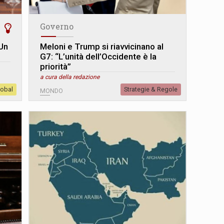
Governo
Un
Meloni e Trump si riavvicinano al
G7: “L’unità dell’Occidente è la
priorità”
a cura della redazione
lobal
Strategie & Regole
MONDO