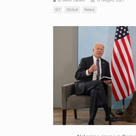
di Senio Carletti
12 Giugno, 2021
G7
Global
News