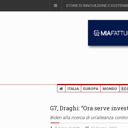
STORIE DI INNOVAZIONE E SOSTENIBI
ITALIA
EUROPA
MONDO
EC
G7, Draghi: “Ora serve inves
Biden alla ricerca di un’alleanza contr