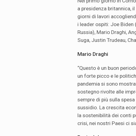
Nel primo giorno in Corno
a presidenza britannica, il
giorni di lavori accogliend
i leader ospiti: Joe Biden 
Russia), Mario Draghi, A
Suga, Justin Trudeau, Cha
Mario Draghi
“Questo è un buon periodo
un forte picco e le politic
pandemia si sono mostrate
sostegno rivolte alle imp
sempre di più sulla spesa
sussidio. La crescita eco
la sostenibilità dei conti 
crisi, nei nostri Paesi ci 