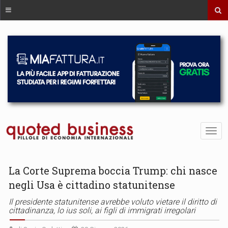
La Corte Suprema boccia Trump: chi nasce
negli Usa è cittadino statunitense
Il presidente statunitense avrebbe voluto vietare il diritto di
cittadinanza, lo ius soli, ai figli di immigrati irregolari