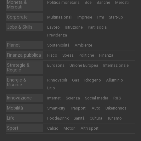
Moneta &
Politica monetaria
Bce
Banche
Mercati
Mercati
Corporate
Multinazionali
Imprese
Pmi
Start-up
Jobs & Skills
Lavoro
Istruzione
Parti sociali
Previdenza
Planet
Sostenibilità
Ambiente
Finanza pubblica
Fisco
Spesa
Politiche
Finanza
Strategie &
Eurozona
Unione Europea
Internazionale
Regole
Energie &
Rinnovabili
Gas
Idrogeno
Alluminio
Risorse
Litio
Innovazione
Internet
Scienza
Social media
R&S
Mobilità
Smart-city
Trasporti
Auto
Bikenomics
Life
Food&Drink
Sanità
Cultura
Turismo
Sport
Calcio
Motori
Altri sport