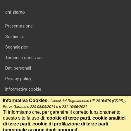
chi siamo
Presentazione
Sostienici
Segnalazioni
Termini e condizioni
Dati personali
Privacy policy
Informativa cookie
RSS feed
Informativa Cookies
ai sensi del Regolamento UE 2016/679 (GDPR) e
Provv. Garante n.229 08/05/2014 e n.231 10/06/2021
RSS Top News
Ti informiamo che, per garantire il corretto funzionamento,
questo sito fa uso di
: cookie di terze parti, cookie analitici
Contatti
di terze parti, cookie di profilazione di terze parti
(
personalizzazione degli annunci
)