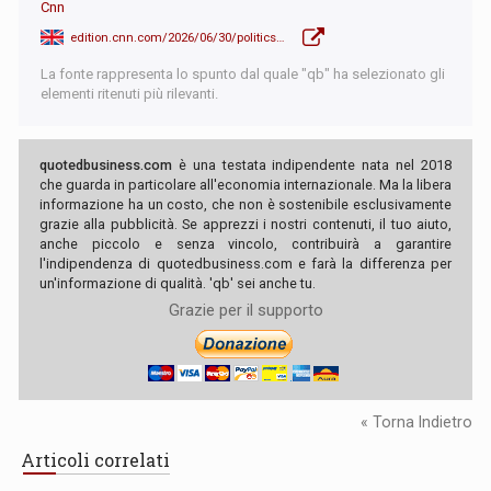
Cnn
edition.cnn.com/2026/06/30/politics/live-news/supreme-court-cases-news
La fonte rappresenta lo spunto dal quale "qb" ha selezionato gli
elementi ritenuti più rilevanti.
quotedbusiness.com
è una testata indipendente nata nel 2018
che guarda in particolare all'economia internazionale. Ma la libera
informazione ha un costo, che non è sostenibile esclusivamente
grazie alla pubblicità. Se apprezzi i nostri contenuti, il tuo aiuto,
anche piccolo e senza vincolo, contribuirà a garantire
l'indipendenza di quotedbusiness.com e farà la differenza per
un'informazione di qualità. 'qb' sei anche tu.
Grazie per il supporto
« Torna Indietro
Articoli correlati