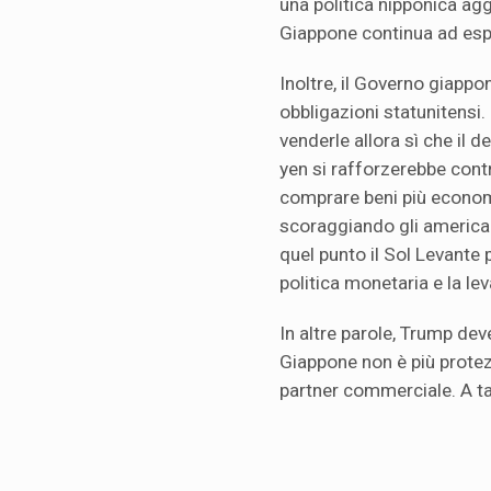
una politica nipponica ag
Giappone continua ad espor
Inoltre, il Governo giappo
obbligazioni statunitensi.
venderle allora sì che il d
yen si rafforzerebbe contr
comprare beni più econom
scoraggiando gli american
quel punto il Sol Levante 
politica monetaria e la lev
In altre parole, Trump deve
Giappone non è più protez
partner commerciale. A ta