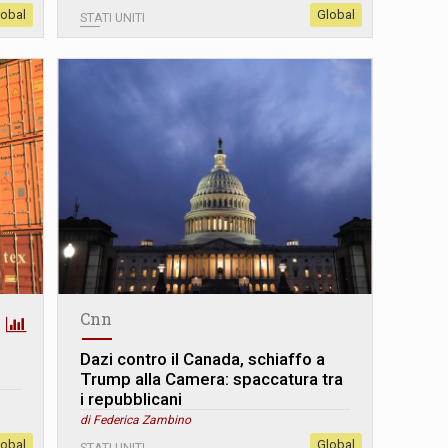
lobal
Global
STATI UNITI
Cnn
Dazi contro il Canada, schiaffo a
Trump alla Camera: spaccatura tra
i repubblicani
di Federica Zambino
lobal
Global
STATI UNITI