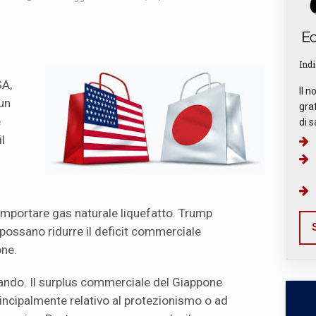
Indi
n
SA,
Il n
un
graf
e
di s
il
 importare gas naturale liquefatto. Trump
S
ossano ridurre il deficit commerciale
one.
iando. Il surplus commerciale del Giappone
principalmente relativo al protezionismo o ad