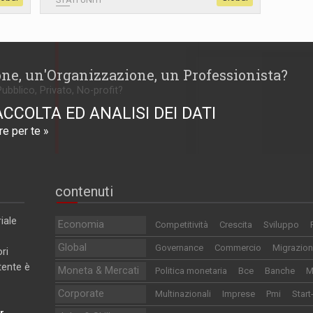
one, un'Organizzazione, un Professionista?
Pubblico, Privato, No-profit?
ACCOLTA ED ANALISI DEI DATI
e per te »
contenuti
iale
Economia
Competitività
Crescita
Sviluppo
Global
Governance
Commercio
Migrazion
ri
utente è
Moneta & Mercati
Politica monetaria
Bce
Banche
M
Corporate
Multinazionali
Imprese
Pmi
Start