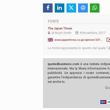
FONTE
The Japan Times
di Noah Smith
8 Novembre, 2017
www.japantimes.co.jp/opinion/2017/11/08/commentary/japan-commentary/japan-u-s-dont-trade-problem/
La fonte rappresenta lo spunto dal quale "qb"
quotedbusiness.com
è una testata indipe
internazionale. Ma la libera informazione 
pubblicità. Se apprezzi i nostri contenuti
garantire l'indipendenza di quotedbusiness.
sei anche tu.
Gra