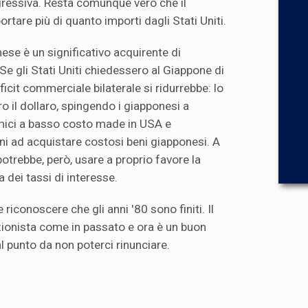
gressiva. Resta comunque vero che il
tare più di quanto importi dagli Stati Uniti.
nese è un significativo acquirente di
 Se gli Stati Uniti chiedessero al Giappone di
eficit commerciale bilaterale si ridurrebbe: lo
o il dollaro, spingendo i giapponesi a
ici a basso costo made in USA e
i ad acquistare costosi beni giapponesi. A
potrebbe, però, usare a proprio favore la
a dei tassi di interesse.
 riconoscere che gli anni '80 sono finiti. Il
ionista come in passato e ora è un buon
l punto da non poterci rinunciare.