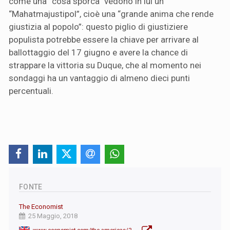
come una “cosa sporca” vedono in lui un
“Mahatmajustipol”, cioè una “grande anima che rende
giustizia al popolo”: questo piglio di giustiziere
populista potrebbe essere la chiave per arrivare al
ballottaggio del 17 giugno e avere la chance di
strappare la vittoria su Duque, che al momento nei
sondaggi ha un vantaggio di almeno dieci punti
percentuali.
FONTE
The Economist
25 Maggio, 2018
www.economist.com/the-americas/2018/05/26/colombians-hope-for-change-in-the-first-post-war-presidential-election