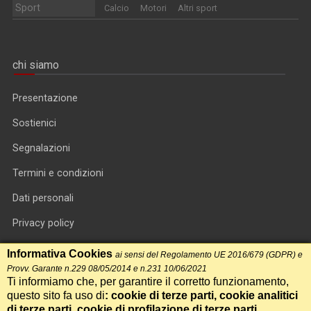
Sport
Calcio
Motori
Altri sport
chi siamo
Presentazione
Sostienici
Segnalazioni
Termini e condizioni
Dati personali
Privacy policy
Informativa cookie
Informativa Cookies
ai sensi del Regolamento UE 2016/679 (GDPR) e
Provv. Garante n.229 08/05/2014 e n.231 10/06/2021
RSS feed
Ti informiamo che, per garantire il corretto funzionamento,
questo sito fa uso di
: cookie di terze parti, cookie analitici
RSS Top News
di terze parti, cookie di profilazione di terze parti