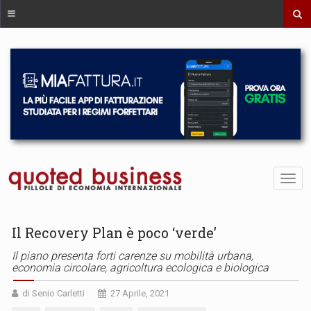
Il Recovery Plan è poco ‘verde’
Il piano presenta forti carenze su mobilità urbana,
economia circolare, agricoltura ecologica e biologica
di Senio Carletti
27 Aprile, 2021