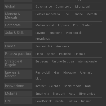
Global
Governance
Commercio
Migrazioni
Moneta &
Politica monetaria
Bce
Banche
Mercati
Mercati
Corporate
Multinazionali
Imprese
Pmi
Start-up
Jobs & Skills
Lavoro
Istruzione
Parti sociali
Previdenza
Planet
Sostenibilità
Ambiente
Finanza pubblica
Fisco
Spesa
Politiche
Finanza
Strategie &
Eurozona
Unione Europea
Internazionale
Regole
Energie &
Rinnovabili
Gas
Idrogeno
Alluminio
Risorse
Litio
Innovazione
Internet
Scienza
Social media
R&S
Mobilità
Smart-city
Trasporti
Auto
Bikenomics
Life
Food&Drink
Sanità
Cultura
Turismo