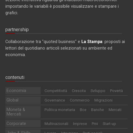
impostando le variabili è possibile visualizzare e stampare i
grafici.
partnership
Collaborazione tra "quoted business" e
La Stampa
: proposti ai
lettori del quotidiano articoli selezionati su ambiente ed
economia.
contenuti
Economia
Competitività
Crescita
Sviluppo
Povertà
Global
Governance
Commercio
Migrazioni
Moneta &
Politica monetaria
Bce
Banche
Mercati
Mercati
Corporate
Multinazionali
Imprese
Pmi
Start-up