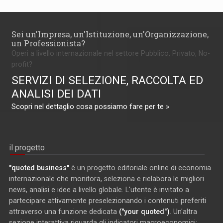
Sei un'Impresa, un'Istituzione, un'Organizzazione,
un Professionista?
Operi a livello internazionale nel settore Pubblico, Privato, No-
profit?
SERVIZI DI SELEZIONE, RACCOLTA ED
ANALISI DEI DATI
Scopri nel dettaglio cosa possiamo fare per te »
il progetto
"quoted business"
è un progetto editoriale online di economia
internazionale che monitora, seleziona e rielabora le migliori
news, analisi e idee a livello globale. L'utente è invitato a
partecipare attivamente preselezionando i contenuti preferiti
attraverso una funzione dedicata
("your quoted")
. Un'altra
sezione interattiva riguarda gli indicatori macroeconomici: