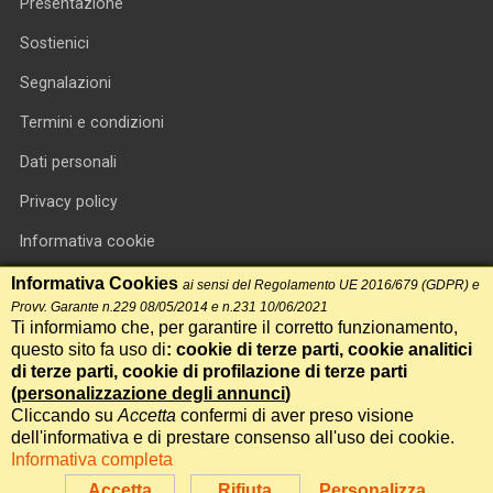
Presentazione
Sostienici
Segnalazioni
Termini e condizioni
Dati personali
Privacy policy
Informativa cookie
RSS feed
Informativa Cookies
ai sensi del Regolamento UE 2016/679 (GDPR) e
Provv. Garante n.229 08/05/2014 e n.231 10/06/2021
RSS Top News
Ti informiamo che, per garantire il corretto funzionamento,
questo sito fa uso di
: cookie di terze parti, cookie analitici
Contatti
di terze parti, cookie di profilazione di terze parti
(
personalizzazione degli annunci
)
Cliccando su
Accetta
confermi di aver preso visione
International Communication S.r.l. • P.IVA 14478081004 • Testata
dell'informativa e di prestare consenso all'uso dei cookie.
giornalistica n.191, reg. Tribunale di Roma del 14/12/2017
Informativa completa
Powered by
Itala
Accetta
Rifiuta
Personalizza