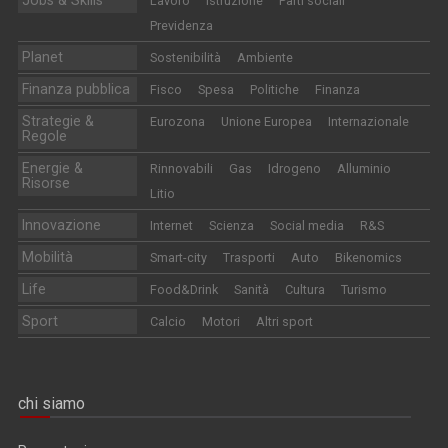
Jobs & Skills
Lavoro
Istruzione
Parti sociali
Previdenza
Planet
Sostenibilità
Ambiente
Finanza pubblica
Fisco
Spesa
Politiche
Finanza
Strategie &
Eurozona
Unione Europea
Internazionale
Regole
Energie &
Rinnovabili
Gas
Idrogeno
Alluminio
Risorse
Litio
Innovazione
Internet
Scienza
Social media
R&S
Mobilità
Smart-city
Trasporti
Auto
Bikenomics
Life
Food&Drink
Sanità
Cultura
Turismo
Sport
Calcio
Motori
Altri sport
chi siamo