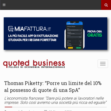
Thomas Piketty: “Porre un limite del 10%
al possesso di quote di una SpA”
L’economista francese: “Dare più potere ai lavoratori nelle
imprese. Solo così avremo una società più ricca ed eguale”