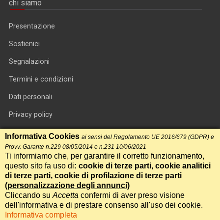
chi siamo
Presentazione
Sostienici
Segnalazioni
Termini e condizioni
Dati personali
Privacy policy
Informativa cookie
Informativa Cookies
ai sensi del Regolamento UE 2016/679 (GDPR) e
Provv. Garante n.229 08/05/2014 e n.231 10/06/2021
RSS feed
Ti informiamo che, per garantire il corretto funzionamento,
questo sito fa uso di
: cookie di terze parti, cookie analitici
RSS Top News
di terze parti, cookie di profilazione di terze parti
(
personalizzazione degli annunci
)
Contatti
Cliccando su
Accetta
confermi di aver preso visione
dell'informativa e di prestare consenso all'uso dei cookie.
Informativa completa
International Communication S.r.l. • P.IVA 14478081004 • Testata