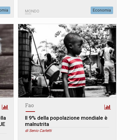
omia
Economia
MONDO
Fao
lla
Il 9% della popolazione mondiale è
'UE
malnutrita
di Senio Carletti