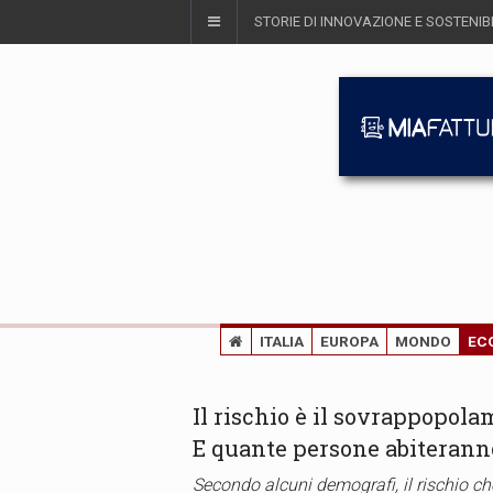
STORIE DI INNOVAZIONE E SOSTENIBI
ITALIA
EUROPA
MONDO
EC
Il rischio è il sovrappopol
E quante persone abiteranno
Secondo alcuni demografi, il rischio ch