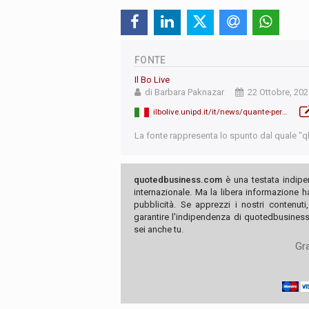
FONTE
Il Bo Live
di Barbara Paknazar
22 Ottobre, 20
ilbolive.unipd.it/it/news/quante-persone-abiteranno-terra-2100-difficolta
La fonte rappresenta lo spunto dal quale "qb"
quotedbusiness.com
è una testata indipe
internazionale. Ma la libera informazione 
pubblicità. Se apprezzi i nostri contenuti
garantire l'indipendenza di quotedbusiness.
sei anche tu.
Gra