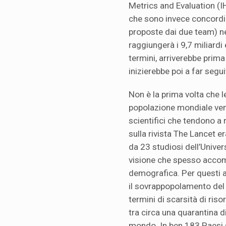
Metrics and Evaluation (I
che sono invece concordi 
proposte dai due team) ne
raggiungerà i 9,7 miliardi e
termini, arriverebbe prim
inizierebbe poi a far segu
Non è la prima volta che l
popolazione mondiale ven
scientifici che tendono a r
sulla rivista The Lancet e
da 23 studiosi dell’Univer
visione che spesso accom
demografica. Per questi aut
il sovrappopolamento del 
termini di scarsità di riso
tra circa una quarantina d
mondo. In ben 183 Paesi 