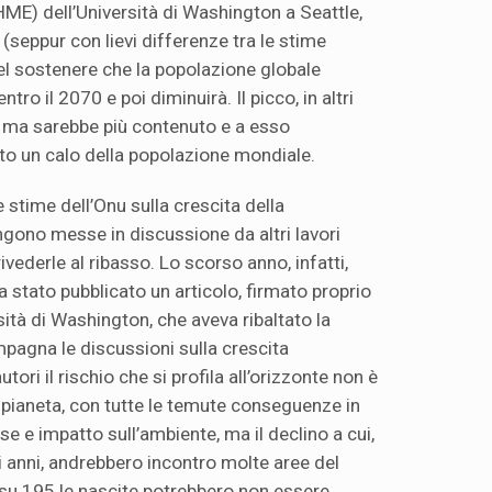
HME) dell’Università di Washington a Seattle,
(seppur con lievi differenze tra le stime
l sostenere che la popolazione globale
ntro il 2070 e poi diminuirà. Il picco, in altri
a ma sarebbe più contenuto e a esso
ito un calo della popolazione mondiale.
e stime dell’Onu sulla crescita della
gono messe in discussione da altri lavori
ivederle al ribasso. Lo scorso anno, infatti,
ra stato pubblicato un articolo, firmato proprio
sità di Washington, che aveva ribaltato la
pagna le discussioni sulla crescita
ori il rischio che si profila all’orizzonte non è
pianeta, con tutte le temute conseguenze in
rse e impatto sull’ambiente, ma il declino a cui,
i anni, andrebbero incontro molte aree del
su 195 le nascite potrebbero non essere