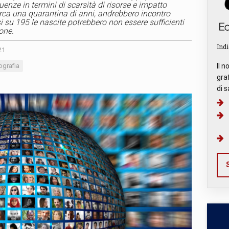
enze in termini di scarsità di risorse e impatto
circa una quarantina di anni, andrebbero incontro
 su 195 le nascite potrebbero non essere sufficienti
one.
Indi
21
grafia
Il n
graf
di s
S