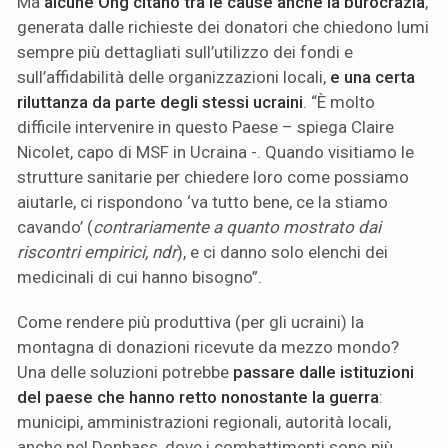
Ma
alcune Ong citano tra le cause anche la
burocrazia
,
generata dalle richieste dei donatori che chiedono lumi
sempre più dettagliati sull’utilizzo dei fondi e
sull’affidabilità delle organizzazioni locali,
e una certa
riluttanza da parte degli stessi ucraini
. “È molto
difficile intervenire in questo Paese – spiega Claire
Nicolet, capo di MSF in Ucraina -. Quando visitiamo le
strutture sanitarie per chiedere loro come possiamo
aiutarle, ci rispondono ‘va tutto bene, ce la stiamo
cavando’ (
contrariamente a quanto mostrato dai
riscontri empirici, ndr
), e ci danno solo elenchi dei
medicinali di cui hanno bisogno”.
Come rendere più produttiva (per gli ucraini) la
montagna di donazioni ricevute da mezzo mondo?
Una delle soluzioni potrebbe
passare dalle istituzioni
del paese che hanno retto nonostante la guerra
:
municipi, amministrazioni regionali, autorità locali,
anche nel Donbass, dove i combattimenti sono più