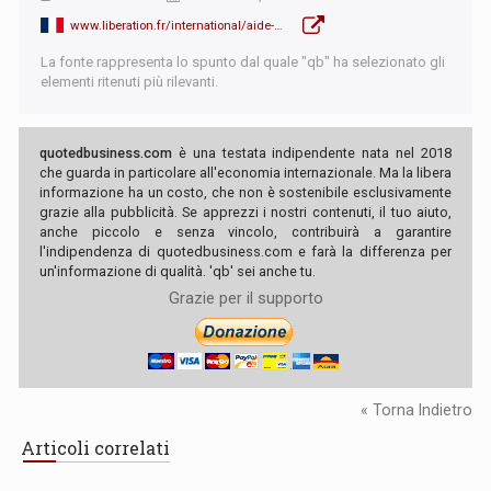
www.liberation.fr/international/aide-humanitaire-en-ukraine-un-probleme-de-fonds-20221208_WTPWAIG4LVHWXLVYKFMGT3XK5A/
La fonte rappresenta lo spunto dal quale "qb" ha selezionato gli
elementi ritenuti più rilevanti.
quotedbusiness.com
è una testata indipendente nata nel 2018
che guarda in particolare all'economia internazionale. Ma la libera
informazione ha un costo, che non è sostenibile esclusivamente
grazie alla pubblicità. Se apprezzi i nostri contenuti, il tuo aiuto,
anche piccolo e senza vincolo, contribuirà a garantire
l'indipendenza di quotedbusiness.com e farà la differenza per
un'informazione di qualità. 'qb' sei anche tu.
Grazie per il supporto
« Torna Indietro
Articoli correlati