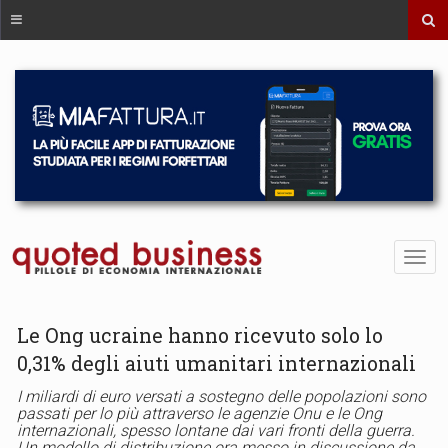
Le Ong ucraine hanno ricevuto solo lo
0,31% degli aiuti umanitari internazionali
I miliardi di euro versati a sostegno delle popolazioni sono
passati per lo più attraverso le agenzie Onu e le Ong
internazionali, spesso lontane dai vari fronti della guerra.
Un modello di distribuzione ora messo in discussione da