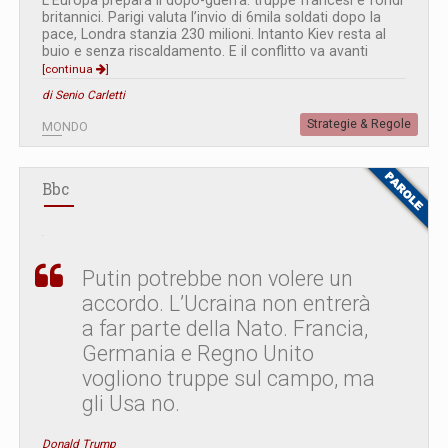
L’Europa prepara il dopo-guerra: truppe francesi e fondi
britannici. Parigi valuta l’invio di 6mila soldati dopo la
pace, Londra stanzia 230 milioni. Intanto Kiev resta al
buio e senza riscaldamento. E il conflitto va avanti
[continua
]
di Senio Carletti
Strategie & Regole
MONDO
Bbc
Putin potrebbe non volere un
accordo. L’Ucraina non entrerà
a far parte della Nato. Francia,
Germania e Regno Unito
vogliono truppe sul campo, ma
gli Usa no.
Donald Trump