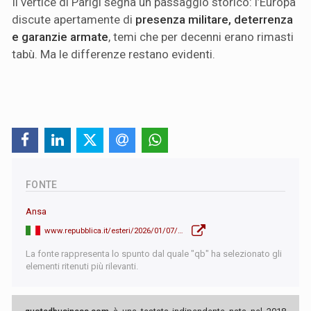
Il vertice di Parigi segna un passaggio storico: l’Europa
discute apertamente di
presenza militare, deterrenza
e garanzie armate
, temi che per decenni erano rimasti
tabù. Ma le differenze restano evidenti.
FONTE
Ansa
www.repubblica.it/esteri/2026/01/07/news/accordo_ucraina_volenterosi_truppe_sicurezza_groenlandia_ue-425079248/?ref=RHLF-BG-P5-S1-T1-s3679
La fonte rappresenta lo spunto dal quale "qb" ha selezionato gli
elementi ritenuti più rilevanti.