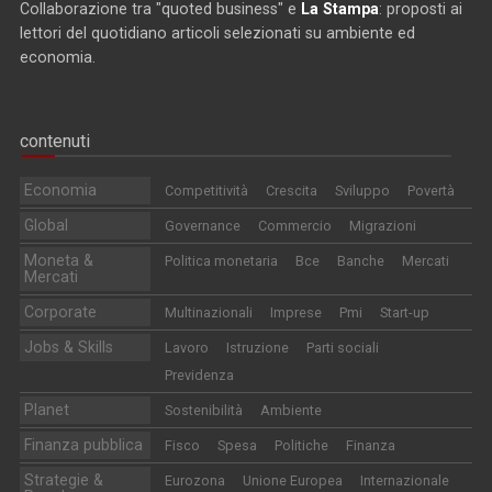
Collaborazione tra "quoted business" e
La Stampa
: proposti ai
lettori del quotidiano articoli selezionati su ambiente ed
economia.
contenuti
Economia
Competitività
Crescita
Sviluppo
Povertà
Global
Governance
Commercio
Migrazioni
Moneta &
Politica monetaria
Bce
Banche
Mercati
Mercati
Corporate
Multinazionali
Imprese
Pmi
Start-up
Jobs & Skills
Lavoro
Istruzione
Parti sociali
Previdenza
Planet
Sostenibilità
Ambiente
Finanza pubblica
Fisco
Spesa
Politiche
Finanza
Strategie &
Eurozona
Unione Europea
Internazionale