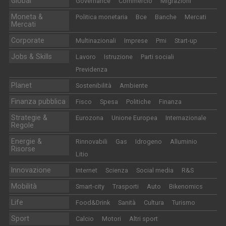
Global
Governance
Commercio
Migrazioni
Moneta &
Politica monetaria
Bce
Banche
Mercati
Mercati
Corporate
Multinazionali
Imprese
Pmi
Start-up
Jobs & Skills
Lavoro
Istruzione
Parti sociali
Previdenza
Planet
Sostenibilità
Ambiente
Finanza pubblica
Fisco
Spesa
Politiche
Finanza
Strategie &
Eurozona
Unione Europea
Internazionale
Regole
Energie &
Rinnovabili
Gas
Idrogeno
Alluminio
Risorse
Litio
Innovazione
Internet
Scienza
Social media
R&S
Mobilità
Smart-city
Trasporti
Auto
Bikenomics
Life
Food&Drink
Sanità
Cultura
Turismo
Sport
Calcio
Motori
Altri sport