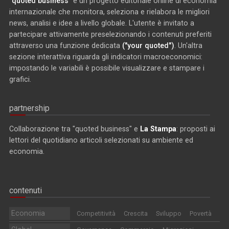
"quoted business"
è un progetto editoriale online di economia
internazionale che monitora, seleziona e rielabora le migliori
news, analisi e idee a livello globale. L'utente è invitato a
partecipare attivamente preselezionando i contenuti preferiti
attraverso una funzione dedicata
("your quoted")
. Un'altra
sezione interattiva riguarda gli indicatori macroeconomici:
impostando le variabili è possibile visualizzare e stampare i
grafici.
partnership
Collaborazione tra "quoted business" e
La Stampa
: proposti ai
lettori del quotidiano articoli selezionati su ambiente ed
economia.
contenuti
Economia
Competitività
Crescita
Sviluppo
Povertà