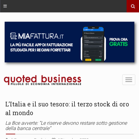
L’Italia e il suo tesoro: il terzo stock di oro
al mondo
La Bce avverte: “Le riserve devono restare sotto gestione
della banca centrale”