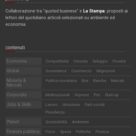
Collaborazione tra "quoted business" e
La Stampa
: proposti ai
lettori del quotidiano articoli selezionati su ambiente ed
economia.
contenuti
Economia
Competitività
Crescita
Sviluppo
Povertà
Global
Governance
Commercio
Migrazioni
Moneta &
Politica monetaria
Bce
Banche
Mercati
Mercati
Corporate
Multinazionali
Imprese
Pmi
Start-up
Jobs & Skills
Lavoro
Istruzione
Parti sociali
Previdenza
Planet
Sostenibilità
Ambiente
Finanza pubblica
Fisco
Spesa
Politiche
Finanza