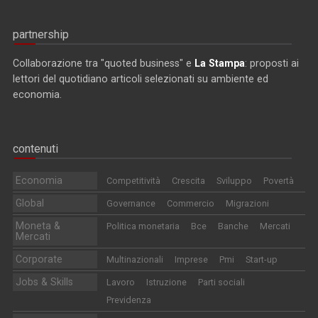
partnership
Collaborazione tra "quoted business" e
La Stampa
: proposti ai
lettori del quotidiano articoli selezionati su ambiente ed
economia.
contenuti
Economia
Competitività
Crescita
Sviluppo
Povertà
Global
Governance
Commercio
Migrazioni
Moneta &
Politica monetaria
Bce
Banche
Mercati
Mercati
Corporate
Multinazionali
Imprese
Pmi
Start-up
Jobs & Skills
Lavoro
Istruzione
Parti sociali
Previdenza