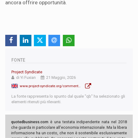
ancora offrire opportunità.
FONTE
Project Syndicate
di Yi Fuxian
21 Maggio, 2026
www.project-syndicate.org/commentary/china-demographic-reckoning-lying-flat-youth-unemployment-low-family-formation-by-yi-fuxian-2026-05?a_la=english&a_d=6a0f02288461f73f98a10ad2&a_m=&a_a=click&a_s=&a_p=homepage&a_li=china-demographic-reckoning-ly
La fonte rappresenta lo spunto dal quale "qb" ha selezionato gli
elementi ritenuti più rilevanti.
quotedbusiness.com
è una testata indipendente nata nel 2018
che guarda in particolare all'economia internazionale. Ma la libera
informazione ha un costo, che non è sostenibile esclusivamente