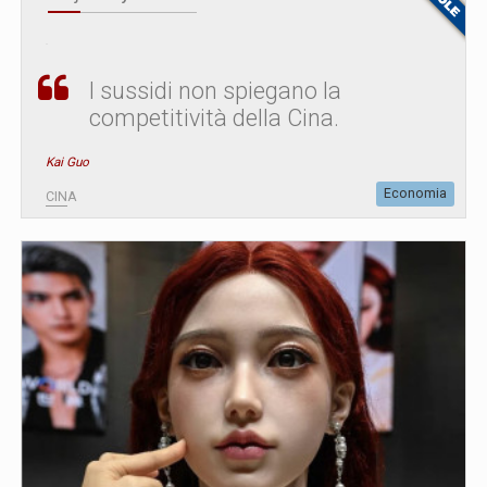
I sussidi non spiegano la
competitività della Cina.
Kai Guo
Economia
CINA