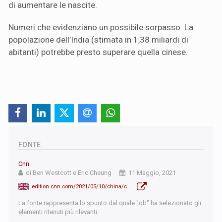
di aumentare le nascite.
Numeri che evidenziano un possibile sorpasso. La
popolazione dell’India (stimata in 1,38 miliardi di
abitanti) potrebbe presto superare quella cinese.
FONTE
Cnn
di Ben Westcott e Eric Cheung
11 Maggio, 2021
edition.cnn.com/2021/05/10/china/china-census-population-growth-intl-hnk/index.html
La fonte rappresenta lo spunto dal quale "qb" ha selezionato gli
elementi ritenuti più rilevanti.