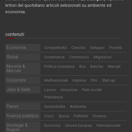
lettori del quotidiano articoli selezionati su ambiente ed
economia.
contenuti
Economia
Competitività
Crescita
Sviluppo
Povertà
Global
Governance
Commercio
Migrazioni
Moneta &
Politica monetaria
Bce
Banche
Mercati
Mercati
Corporate
Multinazionali
Imprese
Pmi
Start-up
Jobs & Skills
Lavoro
Istruzione
Parti sociali
Previdenza
Planet
Sostenibilità
Ambiente
Finanza pubblica
Fisco
Spesa
Politiche
Finanza
Strategie &
Eurozona
Unione Europea
Internazionale
Regole