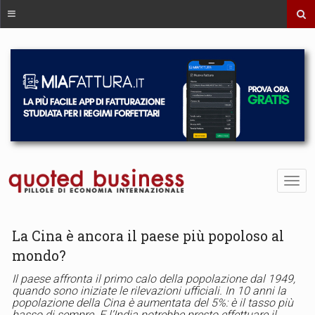
La Cina è ancora il paese più popoloso al
mondo?
Il paese affronta il primo calo della popolazione dal 1949,
quando sono iniziate le rilevazioni ufficiali. In 10 anni la
popolazione della Cina è aumentata del 5%: è il tasso più
basso di sempre. E l’India potrebbe presto effettuare il