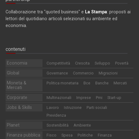
Collaborazione tra "quoted business" e
La Stampa
: proposti ai
lettori del quotidiano articoli selezionati su ambiente ed
economia.
contenuti
Economia
Competitività
Crescita
Sviluppo
Povertà
Global
Governance
Commercio
Migrazioni
Moneta &
Politica monetaria
Bce
Banche
Mercati
Mercati
Corporate
Multinazionali
Imprese
Pmi
Start-up
Jobs & Skills
Lavoro
Istruzione
Parti sociali
Previdenza
Planet
Sostenibilità
Ambiente
Finanza pubblica
Fisco
Spesa
Politiche
Finanza