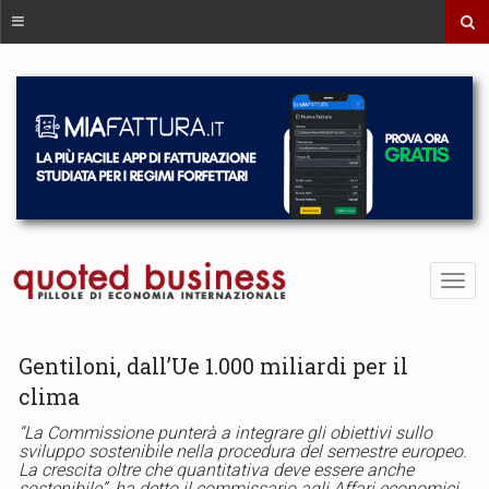
Gentiloni, dall’Ue 1.000 miliardi per il
clima
“La Commissione punterà a integrare gli obiettivi sullo
sviluppo sostenibile nella procedura del semestre europeo.
La crescita oltre che quantitativa deve essere anche
sostenibile”, ha detto il commissario agli Affari economici