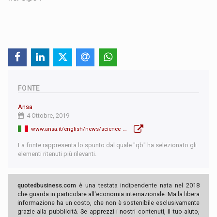
FONTE
Ansa
4 Ottobre, 2019
www.ansa.it/english/news/science_tecnology/2019/10/04/1000-bn-for-green-investment-gentiloni_58c1d5ef-9fd7-4b4a-8ceb-76c4311c281b.html
La fonte rappresenta lo spunto dal quale "qb" ha selezionato gli
elementi ritenuti più rilevanti.
quotedbusiness.com
è una testata indipendente nata nel 2018
che guarda in particolare all'economia internazionale. Ma la libera
informazione ha un costo, che non è sostenibile esclusivamente
grazie alla pubblicità. Se apprezzi i nostri contenuti, il tuo aiuto,