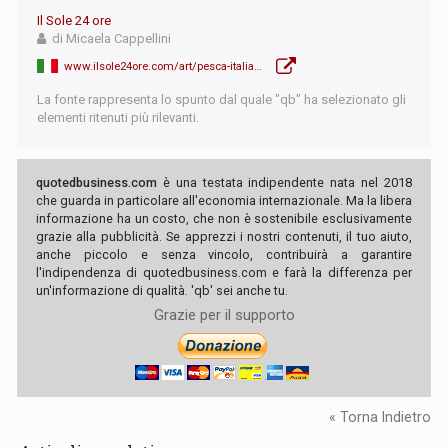
Il Sole 24 ore
di Micaela Cappellini
www.ilsole24ore.com/art/pesca-italia-e-spagna-scoppia-guerra-vongole-ACHYklp
La fonte rappresenta lo spunto dal quale "qb" ha selezionato gli
elementi ritenuti più rilevanti.
quotedbusiness.com
è una testata indipendente nata nel 2018
che guarda in particolare all'economia internazionale. Ma la libera
informazione ha un costo, che non è sostenibile esclusivamente
grazie alla pubblicità. Se apprezzi i nostri contenuti, il tuo aiuto,
anche piccolo e senza vincolo, contribuirà a garantire
l'indipendenza di quotedbusiness.com e farà la differenza per
un'informazione di qualità. 'qb' sei anche tu.
Grazie per il supporto
« Torna Indietro