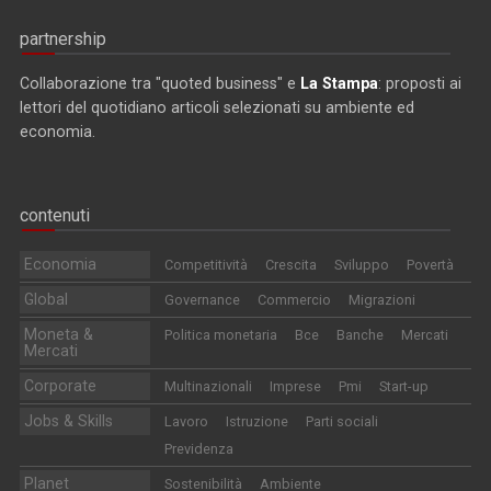
partnership
Collaborazione tra "quoted business" e
La Stampa
: proposti ai
lettori del quotidiano articoli selezionati su ambiente ed
economia.
contenuti
Economia
Competitività
Crescita
Sviluppo
Povertà
Global
Governance
Commercio
Migrazioni
Moneta &
Politica monetaria
Bce
Banche
Mercati
Mercati
Corporate
Multinazionali
Imprese
Pmi
Start-up
Jobs & Skills
Lavoro
Istruzione
Parti sociali
Previdenza
Planet
Sostenibilità
Ambiente