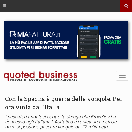
Con la Spagna è guerra delle vongole. Per
ora vinta dall’Italia
I pescatori andalusi contro la deroga che Bruxelles ha
concesso agli italiani. L’Adriatico è l’unica area nell'Ue
dove si possono pescare vongole da 22 millimetri