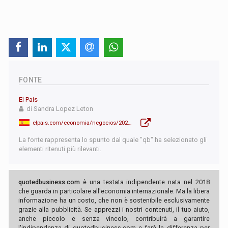
FONTE
El Pais
di Sandra Lopez Leton
elpais.com/economia/negocios/2025-12-20/vendo-mi-piso-para-vivir-mas-desahogado-asi-es-la-moda-del-downsizing-inmobiliario.html
La fonte rappresenta lo spunto dal quale "qb" ha selezionato gli
elementi ritenuti più rilevanti.
quotedbusiness.com
è una testata indipendente nata nel 2018
che guarda in particolare all'economia internazionale. Ma la libera
informazione ha un costo, che non è sostenibile esclusivamente
grazie alla pubblicità. Se apprezzi i nostri contenuti, il tuo aiuto,
anche piccolo e senza vincolo, contribuirà a garantire
l'indipendenza di quotedbusiness.com e farà la differenza per