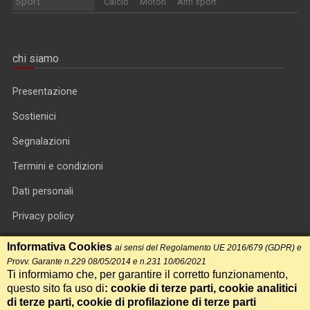
Sport
Calcio
Motori
Altri sport
chi siamo
Presentazione
Sostienici
Segnalazioni
Termini e condizioni
Dati personali
Privacy policy
Informativa cookie
Informativa Cookies
ai sensi del Regolamento UE 2016/679 (GDPR) e
Provv. Garante n.229 08/05/2014 e n.231 10/06/2021
RSS feed
Ti informiamo che, per garantire il corretto funzionamento,
questo sito fa uso di
: cookie di terze parti, cookie analitici
RSS Top News
di terze parti, cookie di profilazione di terze parti