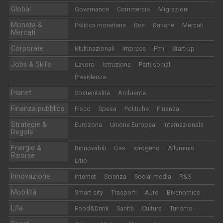
Global
Governance
Commercio
Migrazioni
Moneta &
Politica monetaria
Bce
Banche
Mercati
Mercati
Corporate
Multinazionali
Imprese
Pmi
Start-up
Jobs & Skills
Lavoro
Istruzione
Parti sociali
Previdenza
Planet
Sostenibilità
Ambiente
Finanza pubblica
Fisco
Spesa
Politiche
Finanza
Strategie &
Eurozona
Unione Europea
Internazionale
Regole
Energie &
Rinnovabili
Gas
Idrogeno
Alluminio
Risorse
Litio
Innovazione
Internet
Scienza
Social media
R&S
Mobilità
Smart-city
Trasporti
Auto
Bikenomics
Life
Food&Drink
Sanità
Cultura
Turismo