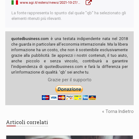
www.agi.it/estero/news/2021-10-27/save-the-children-20-milioni-bambini-in-europa-in-poverta-1-milione-italia-14338024/
La fonte rappresenta lo spunto dal quale "qb" ha selezionato gli
elementi ritenuti più rilevanti.
quotedbusiness.com
è una testata indipendente nata nel 2018
che guarda in particolare all'economia internazionale. Ma la libera
informazione ha un costo, che non è sostenibile esclusivamente
grazie alla pubblicità. Se apprezzi i nostri contenuti, il tuo aiuto,
anche piccolo e senza vincolo, contribuirà a garantire
l'indipendenza di quotedbusiness.com e farà la differenza per
un'informazione di qualità. 'qb' sei anche tu.
Grazie per il supporto
« Torna Indietro
Articoli correlati