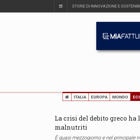
STORIE DI INNOVAZIONE E SOSTENIBI
ITALIA
EUROPA
MONDO
EC
La crisi del debito greco ha 
malnutriti
È quasi mezzogiorno e nel principale ne