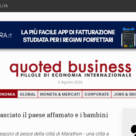
LITÀ
6 Agosto 2026
ONOMIA
GLOBAL
MONETA & MERCATI
CORPORATE
JOBS & SKI
lasciato il paese affamato e i bambini
gozio di pesce della città di Marathon - una città a