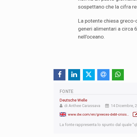
sospettano che la cifra rea
La potente chiesa greco-o
generi alimentari a circa
nell’oceano.
FONTE
Deutsche Welle
di Anthee Carassava
14 Dicembre, 
www.dw.com/en/greeces-debt-crisis-leaves-nation-hungry-and-children-malnourished/a-46733130
La fonte rappresenta lo spunto dal quale "qb"