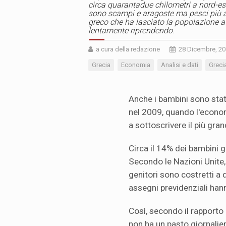
circa quarantadue chilometri a nord-est
sono scampi e aragoste ma pesci più abbo
greco che ha lasciato la popolazione af
lentamente riprendendo.
a cura della redazione
28 Dicembre, 2
Grecia
Economia
Analisi e dati
Greci
Anche i bambini sono stat
nel 2009, quando l'econom
a sottoscrivere il più gra
Circa il 14% dei bambini gr
Secondo le Nazioni Unite, 
genitori sono costretti a 
assegni previdenziali han
Così, secondo il rapporto 
non ha un pasto giornaliero