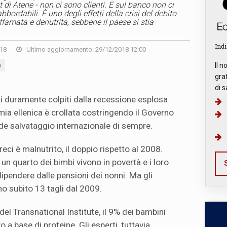
 di Atene - non ci sono clienti. E sul banco non ci
rdabili. È uno degli effetti della crisi del debito
famata e denutrita, sebbene il paese si stia
Indi
018
Ultimo aggiornamento: 29/12/2018 12:00
a
Il n
graf
di s
i duramente colpiti dalla recessione esplosa
ia ellenica è crollata costringendo il Governo
nde salvataggio internazionale di sempre.
eci è malnutrito, il doppio rispetto al 2008.
un quarto dei bimbi vivono in povertà e i loro
S
dipendere dalle pensioni dei nonni. Ma gli
no subito 13 tagli dal 2009.
del Transnational Institute, il 9% dei bambini
 a base di proteine. Gli esperti, tuttavia,