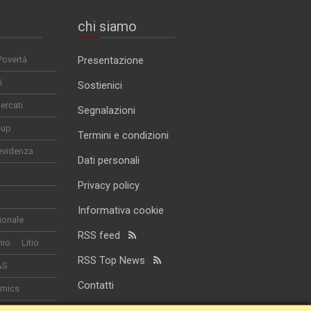
chi siamo
Povertà
Presentazione
i
Sostienici
ercati
Segnalazioni
-up
Termini e condizioni
evidenza
Dati personali
Privacy policy
Informativa cookie
ionale
RSS feed
nio
Litio
RSS Top News
&S
Contatti
omics