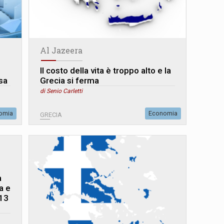
Al Jazeera
Il costo della vita è troppo alto e la
sa
Grecia si ferma
di Senio Carletti
omia
Economia
GRECIA
a
a e
 13