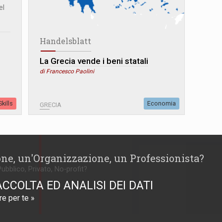
el
Handelsblatt
La Grecia vende i beni statali
di Francesco Paolini
kills
Economia
GRECIA
one, un'Organizzazione, un Professionista?
Pubblico, Privato, No-profit?
ACCOLTA ED ANALISI DEI DATI
e per te »