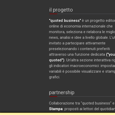
il progetto
"quoted business"
è un progetto editor
online di economia internazionale che
monitora, seleziona e rielabora le miglio
news, analisi e idee a livello globale. L'
invitato a partecipare attivamente
preselezionando i contenuti preferiti
attraverso una funzione dedicata
("you
quoted")
. Un'altra sezione interattiva r
gli indicatori macroeconomici: imposta
variabili è possibile visualizzare e stam
grafici.
partnership
Collaborazione tra "quoted business" 
Stampa
: proposti ai lettori del quotidia
articoli selezionati su ambiente ed ec