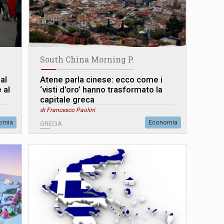
South China Morning P.
al
Atene parla cinese: ecco come i
 al
‘visti d’oro’ hanno trasformato la
capitale greca
di Francesco Paolini
omia
Economia
GRECIA