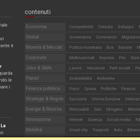
contenuti
iale
Economia
Competitività
Crescita
Sviluppo
Global
Governance
Commercio
Migrazion
ri
utente è
Moneta & Mercati
Politica monetaria
Bce
Banche
M
Corporate
Multinazionali
Imprese
Pmi
Start
r
Jobs & Skills
Lavoro
Istruzione
Parti sociali
Pr
iguarda
Planet
Sostenibilità
Ambiente
ndo le
pare i
Finanza pubblica
Fisco
Spesa
Politiche
Finanza
Strategie & Regole
Eurozona
Unione Europea
Internaz
Energie & Risorse
Rinnovabili
Gas
Idrogeno
Allumi
Innovazione
Internet
Scienza
Social media
R
e
La
Mobilità
Smart-city
Trasporti
Auto
Biken
no
onomia.