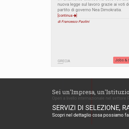
nuova legge sul lavoro grazie ai voti d
partito di governo Nea Dimokratia.
[continua
]
di Francesco Paolini
Jobs & S
GRECIA
Sei un'Impresa, un'Istituzi
Operi a livello internazionale nel settore 
SERVIZI DI SELEZIONE, R
Scopri nel dettaglio cosa possiamo far