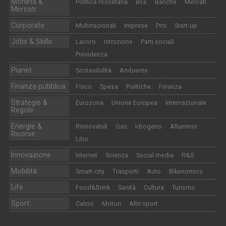
Moneta &
Politica monetaria
Bce
Banche
Mercati
Mercati
Corporate
Multinazionali
Imprese
Pmi
Start-up
Jobs & Skills
Lavoro
Istruzione
Parti sociali
Previdenza
Planet
Sostenibilità
Ambiente
Finanza pubblica
Fisco
Spesa
Politiche
Finanza
Strategie &
Eurozona
Unione Europea
Internazionale
Regole
Energie &
Rinnovabili
Gas
Idrogeno
Alluminio
Risorse
Litio
Innovazione
Internet
Scienza
Social media
R&S
Mobilità
Smart-city
Trasporti
Auto
Bikenomics
Life
Food&Drink
Sanità
Cultura
Turismo
Sport
Calcio
Motori
Altri sport