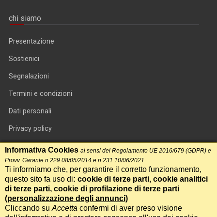
chi siamo
Presentazione
Sostienici
Segnalazioni
Termini e condizioni
Dati personali
Privacy policy
Informativa cookie
Informativa Cookies
ai sensi del Regolamento UE 2016/679 (GDPR) e
Provv. Garante n.229 08/05/2014 e n.231 10/06/2021
RSS feed
Ti informiamo che, per garantire il corretto funzionamento,
questo sito fa uso di
: cookie di terze parti, cookie analitici
RSS Top News
di terze parti, cookie di profilazione di terze parti
(
personalizzazione degli annunci
)
Contatti
Cliccando su
Accetta
confermi di aver preso visione