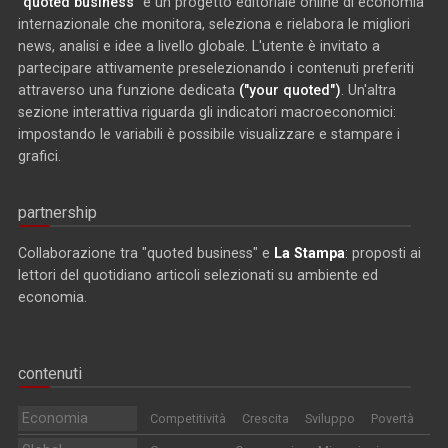
"quoted business"
è un progetto editoriale online di economia
internazionale che monitora, seleziona e rielabora le migliori
news, analisi e idee a livello globale. L'utente è invitato a
partecipare attivamente preselezionando i contenuti preferiti
attraverso una funzione dedicata
("your quoted")
. Un'altra
sezione interattiva riguarda gli indicatori macroeconomici:
impostando le variabili è possibile visualizzare e stampare i
grafici.
partnership
Collaborazione tra "quoted business" e
La Stampa
: proposti ai
lettori del quotidiano articoli selezionati su ambiente ed
economia.
contenuti
Economia
Competitività
Crescita
Sviluppo
Povertà