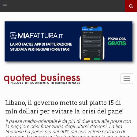
Libano, il governo mette sul piatto 15 di
mln dollari per evitare la ‘crisi del pane’
Il paese medio-orientale è da più di due anni alle prese con
la peggiore crisi finanziaria degli ultimi decenni. La lira
libanese ha perso più del 90% del suo valore nell’arco di
due anni. La guerra in Ucraina ha aggravato la situazione