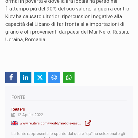
ormai in povertà e dove la lira locale ha perso nel
frattempo più del 90% del suo valore, la guerra contro
Kiev ha causato ulteriori ripercussioni negative alla
capacità del Libano di far fronte alle importazioni di
grano e olii provenienti dai paesi del Mar Nero: Russia,
Ucraina, Romania.
FONTE
Reuters
12 Aprile, 2022
www.reuters.com/world/middle-east/lebanon-disburses-funds-temporarily-avert-bread-crisis-minister-says-2022-04-12/
La fonte rappresenta lo spunto dal quale "qb" ha selezionato gli