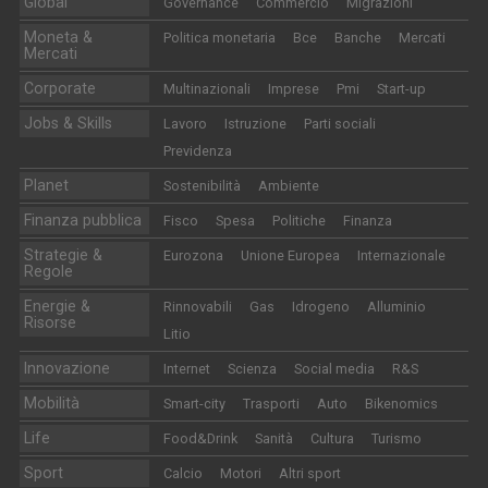
Global
Governance
Commercio
Migrazioni
Moneta &
Politica monetaria
Bce
Banche
Mercati
Mercati
Corporate
Multinazionali
Imprese
Pmi
Start-up
Jobs & Skills
Lavoro
Istruzione
Parti sociali
Previdenza
Planet
Sostenibilità
Ambiente
Finanza pubblica
Fisco
Spesa
Politiche
Finanza
Strategie &
Eurozona
Unione Europea
Internazionale
Regole
Energie &
Rinnovabili
Gas
Idrogeno
Alluminio
Risorse
Litio
Innovazione
Internet
Scienza
Social media
R&S
Mobilità
Smart-city
Trasporti
Auto
Bikenomics
Life
Food&Drink
Sanità
Cultura
Turismo
Sport
Calcio
Motori
Altri sport