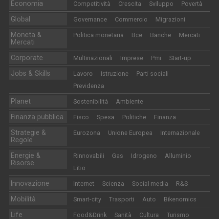
Economia
Competitività
Crescita
Sviluppo
Povertà
Global
Governance
Commercio
Migrazioni
Moneta &
Politica monetaria
Bce
Banche
Mercati
Mercati
Corporate
Multinazionali
Imprese
Pmi
Start-up
Jobs & Skills
Lavoro
Istruzione
Parti sociali
Previdenza
Planet
Sostenibilità
Ambiente
Finanza pubblica
Fisco
Spesa
Politiche
Finanza
Strategie &
Eurozona
Unione Europea
Internazionale
Regole
Energie &
Rinnovabili
Gas
Idrogeno
Alluminio
Risorse
Litio
Innovazione
Internet
Scienza
Social media
R&S
Mobilità
Smart-city
Trasporti
Auto
Bikenomics
Life
Food&Drink
Sanità
Cultura
Turismo