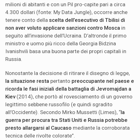
milioni di abitanti e con un Pil pro-capite pari a circa
4.300 dollari (fonte: My Data Jungle), occorre anche
tenere conto della
scelta dell’esecutivo di Tbilisi di
non aver voluto applicare
sanzioni contro Mosca
in
seguito all’invasione dell’Ucraina. D’altronde il primo
ministro e uomo più ricco della Georgia Bidzina
Ivanishvili basa una buona parte dei propri capitali in
Russia.
Nonostante la decisione di ritirare il disegno di legge,
la situazione resta
pertanto
preoccupante nel paese e
ricorda le fasi iniziali della battaglia di Jevromajdan a
Kiev
(2014), che portò al rovesciamento di un governo
legittimo sebbene russofilo (e quindi sgradito
all’Occidente). Secondo Mirko Mussetti (Limes), “
la
guerra per procura tra Stati Uniti e Russia potrebbe
presto allargarsi al Caucaso
mediante la corroborata
tecnica delle rivolte colorate”.