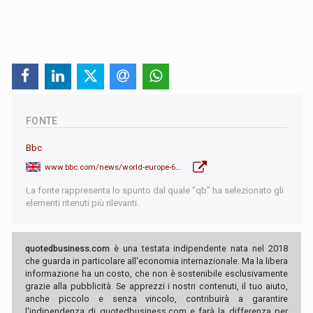
FONTE
Bbc
www.bbc.com/news/world-europe-64899041
La fonte rappresenta lo spunto dal quale "qb" ha selezionato gli
elementi ritenuti più rilevanti.
quotedbusiness.com
è una testata indipendente nata nel 2018
che guarda in particolare all'economia internazionale. Ma la libera
informazione ha un costo, che non è sostenibile esclusivamente
grazie alla pubblicità. Se apprezzi i nostri contenuti, il tuo aiuto,
anche piccolo e senza vincolo, contribuirà a garantire
l'indipendenza di quotedbusiness.com e farà la differenza per