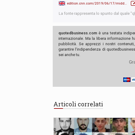
edition.cnn.com/2019/06/17/middleeast/iran-nuclear-deal-stockpile-intl/index.html
La fonte rappresenta lo spunto dal quale "qb"
quotedbusiness.com
è una testata indipe
internazionale. Ma la libera informazione 
pubblicità. Se apprezzi i nostri contenuti
garantire l'indipendenza di quotedbusiness.
sei anche tu.
Gra
Articoli correlati