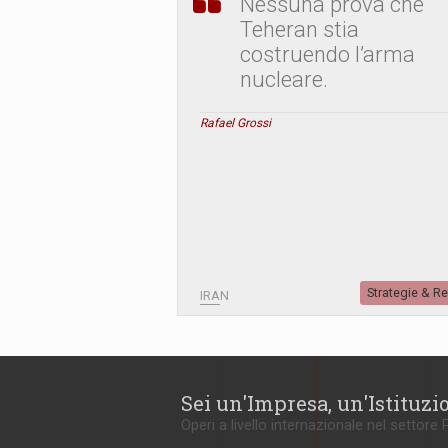
Nessuna prova che
Teheran stia
costruendo l’arma
nucleare.
Rafael Grossi
Strategie & R
IRAN
Sei un'Impresa, un'Istituzi
Operi a livello internazionale nel settore 