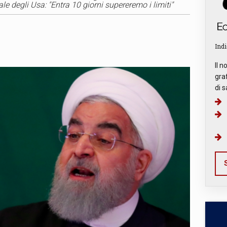
ale degli Usa: "Entra 10 giorni supereremo i limiti"
Indi
Il n
graf
di s
S