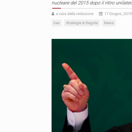
nucleare del 2015 dopo il ritiro unilater
a cura della redazione
17 Giugno, 2019
Iran
Strategie & Regole
News