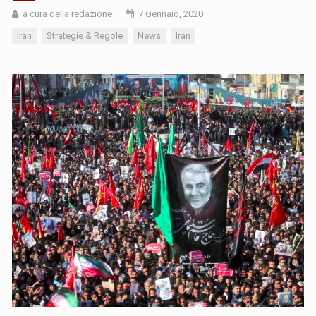
a cura della redazione
7 Gennaio, 2020
Iran
Strategie & Regole
News
Iran