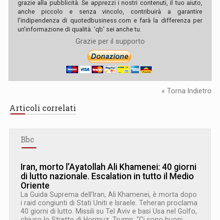
grazie alla pubblicità. Se apprezzi i nostri contenuti, il tuo aiuto,
anche piccolo e senza vincolo, contribuirà a garantire
l'indipendenza di quotedbusiness.com e farà la differenza per
un'informazione di qualità. 'qb' sei anche tu.
Grazie per il supporto
« Torna Indietro
Articoli correlati
Bbc
Iran, morto l’Ayatollah Ali Khamenei: 40 giorni
di lutto nazionale. Escalation in tutto il Medio
Oriente
La Guida Suprema dell’Iran, Ali Khamenei, è morta dopo
i raid congiunti di Stati Uniti e Israele. Teheran proclama
40 giorni di lutto. Missili su Tel Aviv e basi Usa nel Golfo,
chiuso lo Stretto di Hormuz. Trump: “Ci sono buoni