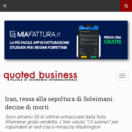
Iran, ressa alla sepoltura di Soleimani:
decine di morti
Sono almeno 50 le vittime schiacciate dalla folla.
Khamenei grida vendetta. L’Iran valuta “13 scenari” per
rispondere al raid Usa e minaccia Washington