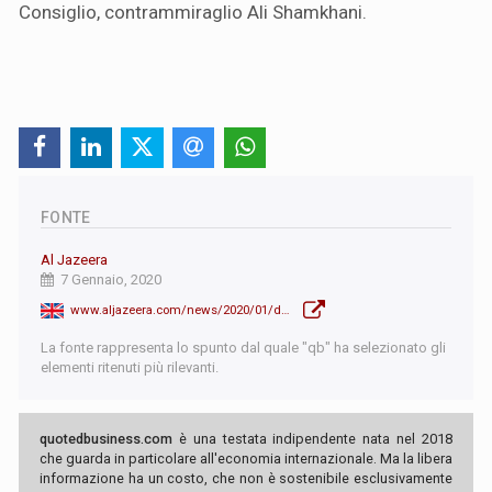
Consiglio, contrammiraglio Ali Shamkhani.
FONTE
Al Jazeera
7 Gennaio, 2020
www.aljazeera.com/news/2020/01/dozens-killed-stampede-soleimani-funeral-iran-state-tv-200107093406578.html
La fonte rappresenta lo spunto dal quale "qb" ha selezionato gli
elementi ritenuti più rilevanti.
quotedbusiness.com
è una testata indipendente nata nel 2018
che guarda in particolare all'economia internazionale. Ma la libera
informazione ha un costo, che non è sostenibile esclusivamente