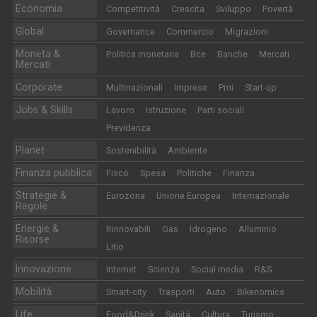
Economia
Competitività
Crescita
Sviluppo
Povertà
Global
Governance
Commercio
Migrazioni
Moneta &
Politica monetaria
Bce
Banche
Mercati
Mercati
Corporate
Multinazionali
Imprese
Pmi
Start-up
Jobs & Skills
Lavoro
Istruzione
Parti sociali
Previdenza
Planet
Sostenibilità
Ambiente
Finanza pubblica
Fisco
Spesa
Politiche
Finanza
Strategie &
Eurozona
Unione Europea
Internazionale
Regole
Energie &
Rinnovabili
Gas
Idrogeno
Alluminio
Risorse
Litio
Innovazione
Internet
Scienza
Social media
R&S
Mobilità
Smart-city
Trasporti
Auto
Bikenomics
Life
Food&Drink
Sanità
Cultura
Turismo