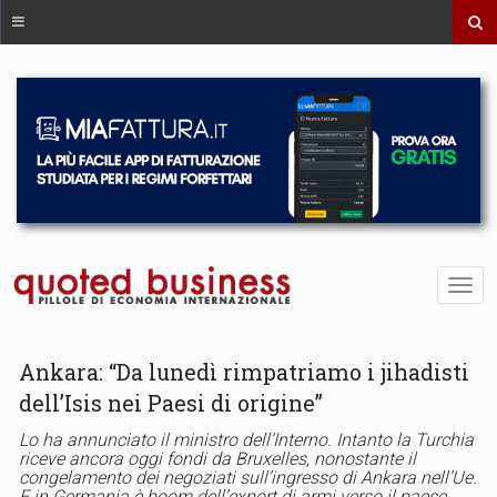
Ankara: “Da lunedì rimpatriamo i jihadisti
dell’Isis nei Paesi di origine”
Lo ha annunciato il ministro dell’Interno. Intanto la Turchia
riceve ancora oggi fondi da Bruxelles, nonostante il
congelamento dei negoziati sull’ingresso di Ankara nell’Ue.
E in Germania è boom dell’export di armi verso il paese