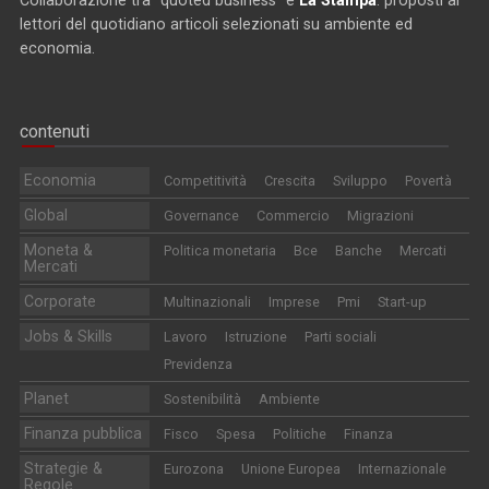
lettori del quotidiano articoli selezionati su ambiente ed
economia.
contenuti
Economia
Competitività
Crescita
Sviluppo
Povertà
Global
Governance
Commercio
Migrazioni
Moneta &
Politica monetaria
Bce
Banche
Mercati
Mercati
Corporate
Multinazionali
Imprese
Pmi
Start-up
Jobs & Skills
Lavoro
Istruzione
Parti sociali
Previdenza
Planet
Sostenibilità
Ambiente
Finanza pubblica
Fisco
Spesa
Politiche
Finanza
Strategie &
Eurozona
Unione Europea
Internazionale
Regole