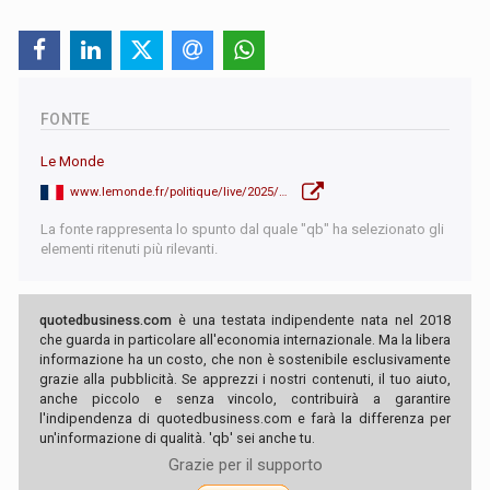
FONTE
Le Monde
www.lemonde.fr/politique/live/2025/10/08/en-direct-crise-politique-sebastien-lecornu-s-est-entretenu-avec-emmanuel-macron-et-est-attendu-au-20-heures-de-france-2_6644534_823448.html
La fonte rappresenta lo spunto dal quale "qb" ha selezionato gli
elementi ritenuti più rilevanti.
quotedbusiness.com
è una testata indipendente nata nel 2018
che guarda in particolare all'economia internazionale. Ma la libera
informazione ha un costo, che non è sostenibile esclusivamente
grazie alla pubblicità. Se apprezzi i nostri contenuti, il tuo aiuto,
anche piccolo e senza vincolo, contribuirà a garantire
l'indipendenza di quotedbusiness.com e farà la differenza per
un'informazione di qualità. 'qb' sei anche tu.
Grazie per il supporto