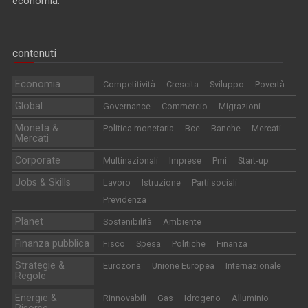
economia.
contenuti
Economia
Competitività
Crescita
Sviluppo
Povertà
Global
Governance
Commercio
Migrazioni
Moneta &
Politica monetaria
Bce
Banche
Mercati
Mercati
Corporate
Multinazionali
Imprese
Pmi
Start-up
Jobs & Skills
Lavoro
Istruzione
Parti sociali
Previdenza
Planet
Sostenibilità
Ambiente
Finanza pubblica
Fisco
Spesa
Politiche
Finanza
Strategie &
Eurozona
Unione Europea
Internazionale
Regole
Energie &
Rinnovabili
Gas
Idrogeno
Alluminio
Risorse