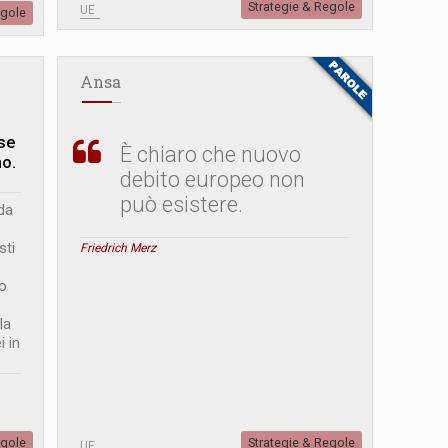
Strategie & Regole
UE
egole
Ansa
ese
È chiaro che nuovo
no.
debito europeo non
può esistere.
da
sti
Friedrich Merz
to
la
i in
egole
Strategie & Regole
UE