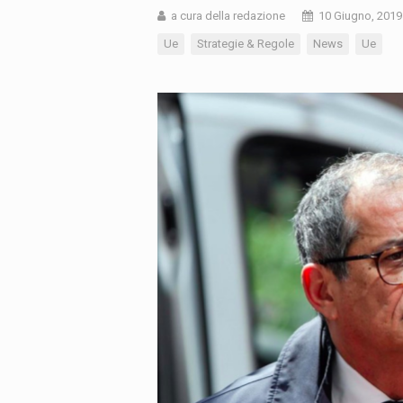
a cura della redazione
10 Giugno, 2019
Ue
Strategie & Regole
News
Ue