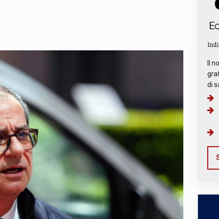
Indi
Il n
graf
di s
S