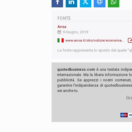
FONTE
Ansa
9 Giugno, 2019
www.ansa.it/sito/notizie/economia/2019/06/09/tria-sicuro-di-trovare-soluzione-con-ue_4d962fdd-f0d6-423e-bf94-58af2eb41b03.html
La fonte rappresenta lo spunto dal quale "qb"
quotedbusiness.com
è una testata indipe
internazionale. Ma la libera informazione 
pubblicità. Se apprezzi i nostri contenuti
garantire l'indipendenza di quotedbusiness.
sei anche tu.
Gra