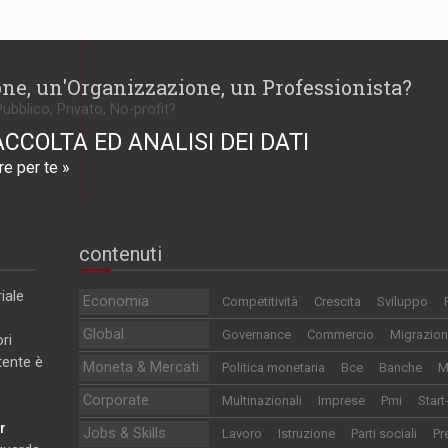
one, un'Organizzazione, un Professionista?
Pubblico, Privato, No-profit?
ACCOLTA ED ANALISI DEI DATI
e per te »
contenuti
iale
Economia
Competitività
Crescita
Sviluppo
Global
Governance
Commercio
Migrazion
ri
utente è
Moneta & Mercati
Politica monetaria
Bce
Banche
M
Corporate
Multinazionali
Imprese
Pmi
Start
r
Jobs & Skills
Lavoro
Istruzione
Parti sociali
Pr