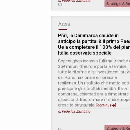
di Federica Zambino
Strategie & R
UE
Ansa
Pnrr, la Danimarca chiude in
anticipo la partita: è il primo Pa
Ue a completare il 100% del pia
Italia osservata speciale
Copenaghen incassa l’ultima tranche 
359 milioni di euro e porta a termine
tutte le riforme e gli investimenti previ
dal Piano nazionale di ripresa e
resilienza. Un risultato che mette sot
pressione gli altri Stati membri, Italia
compresa, chiamati ora a dimostrare 
capacità di trasformare i fondi europe
crescita strutturale.
[continua
]
di Federica Zambino
Strategie & R
UE