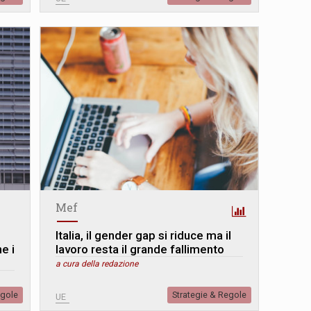
Mef
Italia, il gender gap si riduce ma il
e i
lavoro resta il grande fallimento
a cura della redazione
egole
Strategie & Regole
UE