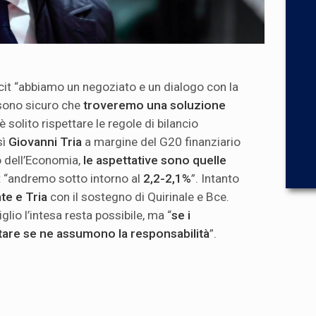
icit “abbiamo un negoziato e un dialogo con la
sono sicuro che
troveremo una soluzione
è solito rispettare le regole di bilancio
sì
Giovanni Tria
a margine del G20 finanziario
o dell’Economia,
le aspettative sono quelle
it “andremo sotto intorno al
2,2-2,1%
”. Intanto
nte e Tria
con il sostegno di Quirinale e Bce.
glio l’intesa resta possibile, ma “
se i
tare se ne assumono la responsabilità
”.