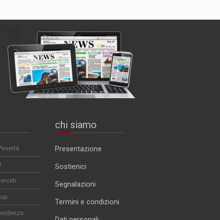
chi siamo
Povertà
Presentazione
i
Sostienici
ercati
Segnalazioni
-up
Termini e condizioni
evidenza
Dati personali