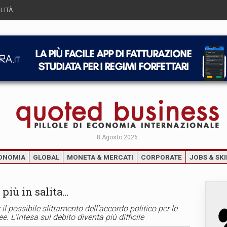
LITÀ
8 Agosto 2026
ONOMIA
GLOBAL
MONETA & MERCATI
CORPORATE
JOBS & SKI
 più in salita…
il possibile slittamento dell’accordo politico per le
e. L'intesa sul debito diventa più difficile