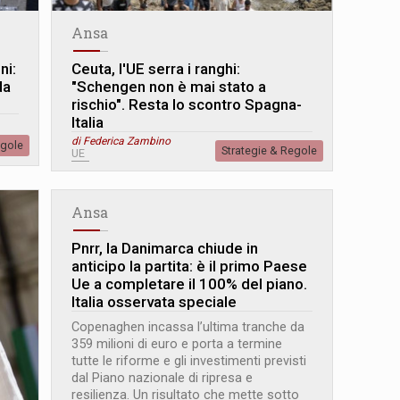
Ansa
ni:
Ceuta, l'UE serra i ranghi:
da
"Schengen non è mai stato a
rischio". Resta lo scontro Spagna-
Italia
di Federica Zambino
egole
Strategie & Regole
UE
Ansa
Pnrr, la Danimarca chiude in
anticipo la partita: è il primo Paese
Ue a completare il 100% del piano.
Italia osservata speciale
Copenaghen incassa l’ultima tranche da
359 milioni di euro e porta a termine
tutte le riforme e gli investimenti previsti
dal Piano nazionale di ripresa e
resilienza. Un risultato che mette sotto