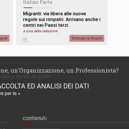
Italian Facts
Migranti: via libera alle nuove
regole sui rimpatri. Arrivano anche i
centri nei Paesi terzi
a cura della redazione
egole
Strategie & Regole
UE
one, un'Organizzazione, un Professionista?
Pubblico, Privato, No-profit?
ACCOLTA ED ANALISI DEI DATI
e per te »
contenuti