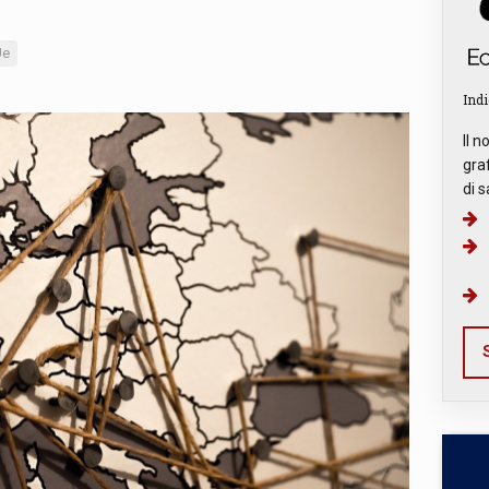
Ue
Indi
Il n
graf
di s
S