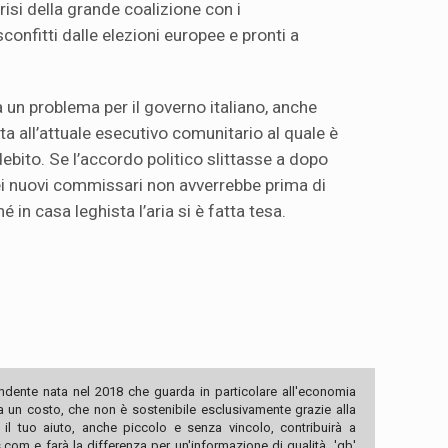
isi della grande coalizione con i
confitti dalle elezioni europee e pronti a
 un problema per il governo italiano, anche
ta all’attuale esecutivo comunitario al quale è
debito. Se l’accordo politico slittasse a dopo
dei nuovi commissari non avverrebbe prima di
 in casa leghista l’aria si è fatta tesa.
ndente nata nel 2018 che guarda in particolare all'economia
ha un costo, che non è sostenibile esclusivamente grazie alla
, il tuo aiuto, anche piccolo e senza vincolo, contribuirà a
com e farà la differenza per un'informazione di qualità. 'qb'