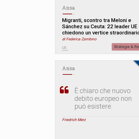
Ansa
Migranti, scontro tra Meloni e
Sánchez su Ceuta: 22 leader UE
chiedono un vertice straordinari
di Federica Zambino
Strategie & R
UE
Ansa
È chiaro che nuovo
debito europeo non
può esistere.
Friedrich Merz