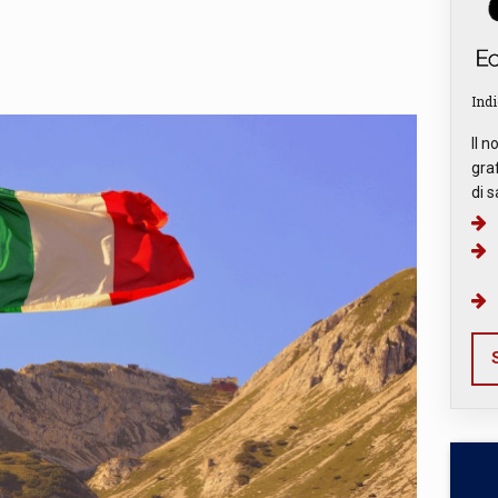
Indi
Il n
graf
di s
S