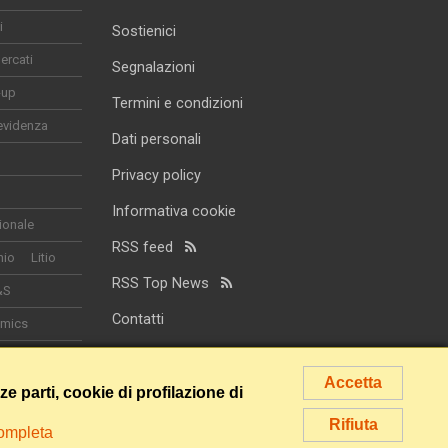
i
Sostienici
ercati
Segnalazioni
-up
Termini e condizioni
evidenza
Dati personali
Privacy policy
Informativa cookie
ionale
RSS feed
nio
Litio
RSS Top News
&S
Contatti
omics
smo
Accetta
rze parti, cookie di profilazione di
Rifiuta
completa