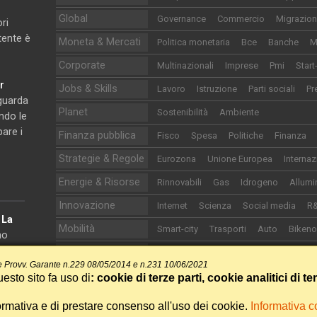
Global
Governance
Commercio
Migrazion
ri
utente è
Moneta & Mercati
Politica monetaria
Bce
Banche
M
Corporate
Multinazionali
Imprese
Pmi
Start
r
Jobs & Skills
Lavoro
Istruzione
Parti sociali
Pr
iguarda
Planet
Sostenibilità
Ambiente
ndo le
pare i
Finanza pubblica
Fisco
Spesa
Politiche
Finanza
Strategie & Regole
Eurozona
Unione Europea
Internaz
Energie & Risorse
Rinnovabili
Gas
Idrogeno
Allumi
Innovazione
Internet
Scienza
Social media
R
e
La
Mobilità
Smart-city
Trasporti
Auto
Biken
no
onomia.
Life
Food&Drink
Sanità
Cultura
Turi
 Provv. Garante n.229 08/05/2014 e n.231 10/06/2021
Sport
Calcio
Motori
Altri sport
esto sito fa uso di
: cookie di terze parti, cookie analitici di te
ormativa e di prestare consenso all'uso dei cookie.
Informativa 