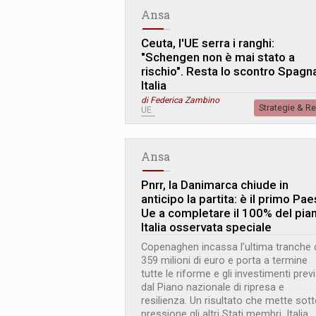
Ansa
Ceuta, l'UE serra i ranghi:
"Schengen non è mai stato a
rischio". Resta lo scontro Spagn
Italia
di Federica Zambino
Strategie & R
UE
Ansa
Pnrr, la Danimarca chiude in
anticipo la partita: è il primo Pa
Ue a completare il 100% del pia
Italia osservata speciale
Copenaghen incassa l’ultima tranche 
359 milioni di euro e porta a termine
tutte le riforme e gli investimenti previ
dal Piano nazionale di ripresa e
resilienza. Un risultato che mette sot
pressione gli altri Stati membri, Italia