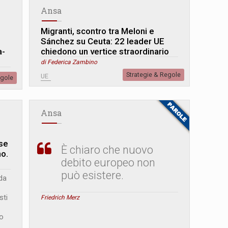
Ansa
Migranti, scontro tra Meloni e
Sánchez su Ceuta: 22 leader UE
a-
chiedono un vertice straordinario
di Federica Zambino
Strategie & Regole
UE
egole
Ansa
ese
È chiaro che nuovo
no.
debito europeo non
può esistere.
da
sti
Friedrich Merz
to