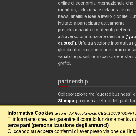
online di economia internazionale che
monitora, seleziona e rielabora le miglio
news, analisi e idee a livello globale. L'
invitato a partecipare attivamente
preselezionando i contenuti preferiti
attraverso una funzione dedicata
("you
quoted")
. Un'altra sezione interattiva r
gli indicatori macroeconomici: imposta
variabili è possibile visualizzare e stam
grafici.
partnership
Collaborazione tra "quoted business" 
Stampa
: proposti ai lettori del quotidia
articoli selezionati su ambiente ed ec
Informativa Cookies
ai sensi del Regolamento UE 2016/679 (GDPR) e
Ti informiamo che, per garantire il corretto funzionamento, qu
terze parti (
personalizzazione degli annunci
)
Cliccando su
Accetta
confermi di aver preso visione dell'inf