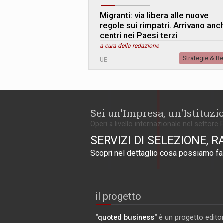
Migranti: via libera alle nuove
regole sui rimpatri. Arrivano anch
centri nei Paesi terzi
a cura della redazione
Strategie & R
UE
Sei un'Impresa, un'Istituzi
Operi a livello internazionale nel settore 
SERVIZI DI SELEZIONE, R
Scopri nel dettaglio cosa possiamo far
il progetto
"quoted business"
è un progetto editor