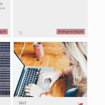
la
i in
egole
Strategie & Regole
UE
Mef