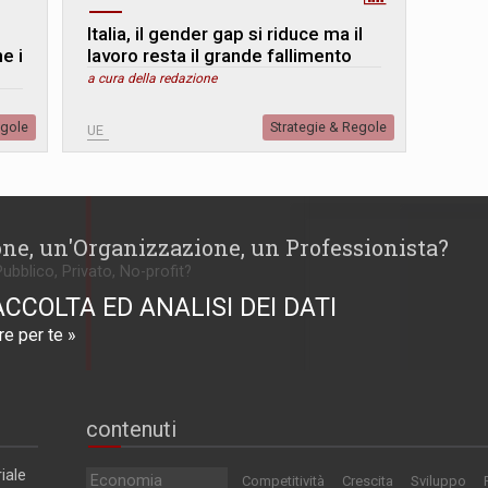
Italia, il gender gap si riduce ma il
e i
lavoro resta il grande fallimento
a cura della redazione
egole
Strategie & Regole
UE
one, un'Organizzazione, un Professionista?
Pubblico, Privato, No-profit?
ACCOLTA ED ANALISI DEI DATI
e per te »
contenuti
iale
Economia
Competitività
Crescita
Sviluppo