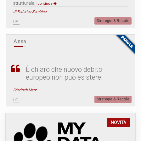
strutturale.
[continua
]
di Federica Zambino
Strategie & Regole
UE
Ansa
È chiaro che nuovo debito
europeo non può esistere.
Friedrich Merz
Strategie & Regole
UE
NOVITÀ