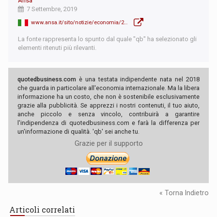
Ansa
7 Settembre, 2019
www.ansa.it/sito/notizie/economia/2019/09/07/ue-mattarella-italia-abbia-ruolo-primo-piano_4892dfd9-2ec4-4746-949d-fe62f7859717.html
La fonte rappresenta lo spunto dal quale "qb" ha selezionato gli
elementi ritenuti più rilevanti.
quotedbusiness.com
è una testata indipendente nata nel 2018
che guarda in particolare all'economia internazionale. Ma la libera
informazione ha un costo, che non è sostenibile esclusivamente
grazie alla pubblicità. Se apprezzi i nostri contenuti, il tuo aiuto,
anche piccolo e senza vincolo, contribuirà a garantire
l'indipendenza di quotedbusiness.com e farà la differenza per
un'informazione di qualità. 'qb' sei anche tu.
Grazie per il supporto
« Torna Indietro
Articoli correlati