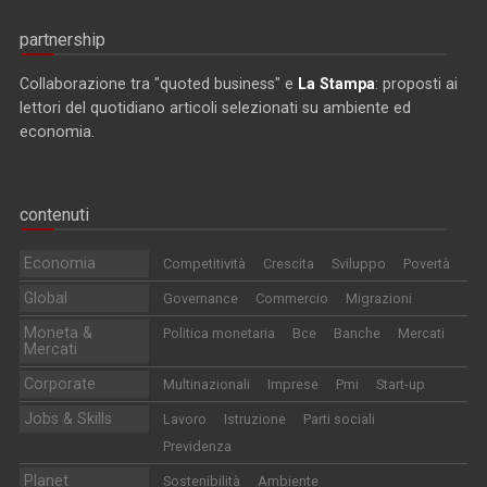
partnership
Collaborazione tra "quoted business" e
La Stampa
: proposti ai
lettori del quotidiano articoli selezionati su ambiente ed
economia.
contenuti
Economia
Competitività
Crescita
Sviluppo
Povertà
Global
Governance
Commercio
Migrazioni
Moneta &
Politica monetaria
Bce
Banche
Mercati
Mercati
Corporate
Multinazionali
Imprese
Pmi
Start-up
Jobs & Skills
Lavoro
Istruzione
Parti sociali
Previdenza
Planet
Sostenibilità
Ambiente