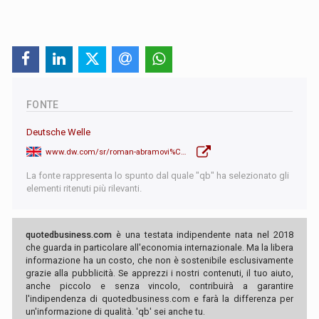
FONTE
Deutsche Welle
www.dw.com/sr/roman-abramovi%C4%8D-krije-novac-u-nema%C4%8Dkim-firmama/a-66000070
La fonte rappresenta lo spunto dal quale "qb" ha selezionato gli
elementi ritenuti più rilevanti.
quotedbusiness.com
è una testata indipendente nata nel 2018
che guarda in particolare all'economia internazionale. Ma la libera
informazione ha un costo, che non è sostenibile esclusivamente
grazie alla pubblicità. Se apprezzi i nostri contenuti, il tuo aiuto,
anche piccolo e senza vincolo, contribuirà a garantire
l'indipendenza di quotedbusiness.com e farà la differenza per
un'informazione di qualità. 'qb' sei anche tu.