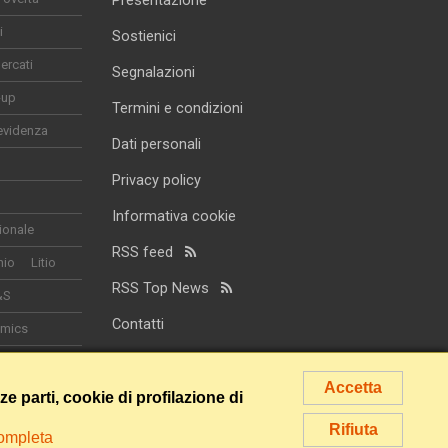
Presentazione
i
Sostienici
ercati
Segnalazioni
-up
Termini e condizioni
evidenza
Dati personali
Privacy policy
Informativa cookie
ionale
RSS feed
nio
Litio
RSS Top News
&S
Contatti
omics
smo
Accetta
rze parti, cookie di profilazione di
Rifiuta
completa