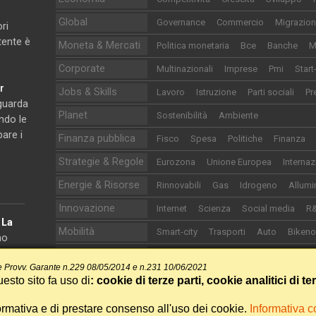
Global
Governance
Commercio
Migrazion
ri
utente è
Moneta & Mercati
Politica monetaria
Bce
Banche
M
Corporate
Multinazionali
Imprese
Pmi
Start
r
Jobs & Skills
Lavoro
Istruzione
Parti sociali
Pr
iguarda
Planet
Sostenibilità
Ambiente
ndo le
pare i
Finanza pubblica
Fisco
Spesa
Politiche
Finanza
Strategie & Regole
Eurozona
Unione Europea
Internaz
Energie & Risorse
Rinnovabili
Gas
Idrogeno
Allumi
Innovazione
Internet
Scienza
Social media
R
e
La
Mobilità
Smart-city
Trasporti
Auto
Biken
no
onomia.
Life
Food&Drink
Sanità
Cultura
Turi
 Provv. Garante n.229 08/05/2014 e n.231 10/06/2021
Sport
Calcio
Motori
Altri sport
esto sito fa uso di
: cookie di terze parti, cookie analitici di te
ormativa e di prestare consenso all'uso dei cookie.
Informativa 