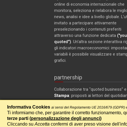
online di economia internazionale che
monitora, seleziona e rielabora le miglio
news, analisi e idee a livello globale. L'
invitato a partecipare attivamente
preselezionando i contenuti preferiti
attraverso una funzione dedicata
("you
quoted")
. Un'altra sezione interattiva r
gli indicatori macroeconomici: imposta
variabili è possibile visualizzare e stam
grafici.
partnership
Collaborazione tra "quoted business" 
Stampa
: proposti ai lettori del quotidia
articoli selezionati su ambiente ed ec
Informativa Cookies
ai sensi del Regolamento UE 2016/679 (GDPR) e
Ti informiamo che, per garantire il corretto funzionamento, qu
terze parti (
personalizzazione degli annunci
)
Cliccando su
Accetta
confermi di aver preso visione dell'inf