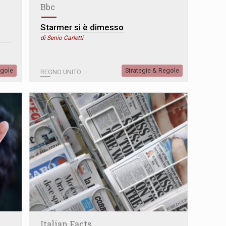
Bbc
Starmer si è dimesso
a
di Senio Carletti
egole
Strategie & Regole
REGNO UNITO
Italian Facts