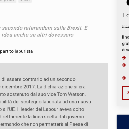
Indi
secondo referendum sulla Brexit. E
idea anche se altri dovessero
Il n
graf
di s
partito laburista
di essere contrario ad un secondo
e dicembre 2017. La dichiarazione si era
S
anto sostenuto dal suo vice Tom Watson,
ibilità del sostegno laburista ad una nuova
 all'UE. Il leader del Labour aveva colto
direttamente la linea scelta dal governo
fermando che non permetterà al Paese di