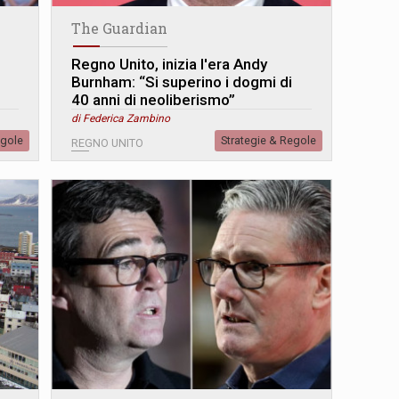
The Guardian
Regno Unito, inizia l'era Andy
Burnham: “Si superino i dogmi di
40 anni di neoliberismo”
di Federica Zambino
egole
Strategie & Regole
REGNO UNITO