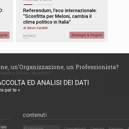
O:
Referendum, l’eco internazionale:
“Sconfitta per Meloni, cambia il
clima politico in Italia”
di Senio Carletti
egole
Strategie & Regole
MONDO
one, un'Organizzazione, un Professionista?
Pubblico, Privato, No-profit?
ACCOLTA ED ANALISI DEI DATI
e per te »
contenuti
iale
Economia
Competitività
Crescita
Sviluppo