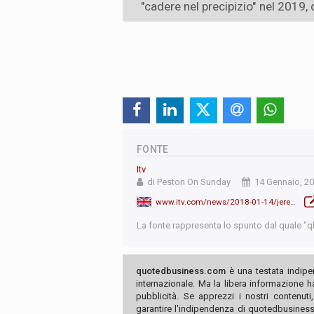
"cadere nel precipizio" nel 2019,
FONTE
Itv
di Peston On Sunday
14 Gennaio, 2
www.itv.com/news/2018-01-14/jeremy-corbyn-we-are-not-calling-for-second-brexit-referendum/
La fonte rappresenta lo spunto dal quale "qb"
quotedbusiness.com
è una testata indipe
internazionale. Ma la libera informazione 
pubblicità. Se apprezzi i nostri contenuti
garantire l'indipendenza di quotedbusiness.