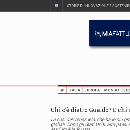
STORIE DI INNOVAZIONE E SOSTENIBI
ITALIA
EUROPA
MONDO
EC
Chi c’è dietro Guaido? E ch
La crisi del Venezuela, che ha le più gr
globali. Dopo gli Stati Uniti, altri paesi
Maduro è la Russia