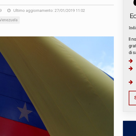
9
Ultimo aggiornamento: 27/01/2019 11:02
Venezuela
Indi
Il n
graf
di s
S