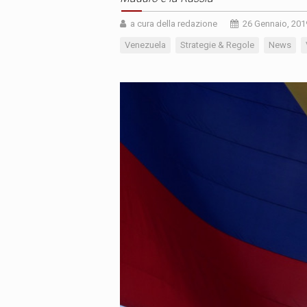
a cura della redazione
26 Gennaio, 201
Venezuela
Strategie & Regole
News