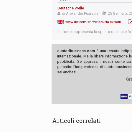
Deutsche Welle
di Alexander Pearson
25 Gennaio, 2
www.dw.com/en/venezuela-explained-who-backs-maduro-who-backs-guaido/a-47229833
La fonte rappresenta lo spunto dal quale "qb"
quotedbusiness.com
è una testata indipe
internazionale. Ma la libera informazione 
pubblicità. Se apprezzi i nostri contenuti
garantire l'indipendenza di quotedbusiness.
sei anche tu.
Gra
Articoli correlati