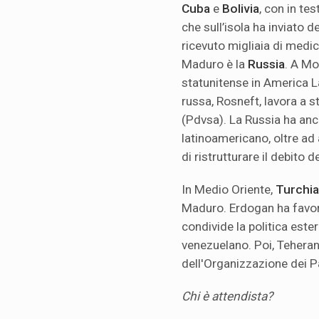
Cuba
e
Bolivia
, con in te
che sull’isola ha inviato 
ricevuto migliaia di medic
Maduro è la
Russia
. A Mo
statunitense in America L
russa, Rosneft, lavora a s
(Pdvsa). La Russia ha anc
latinoamericano, oltre ad 
di ristrutturare il debito 
In Medio Oriente,
Turchia
Maduro. Erdogan ha favorito
condivide la politica este
venezuelano. Poi, Teheran
dell'Organizzazione dei Pa
Chi è attendista?