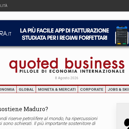
LITÀ
8 Agosto 2026
ONOMIA
GLOBAL
MONETA & MERCATI
CORPORATE
JOBS & SKI
i sostiene Maduro?
andi riserve petrolifere al mondo, ha ripercussioni
 si sono schierati. Il più importante sostenitore di