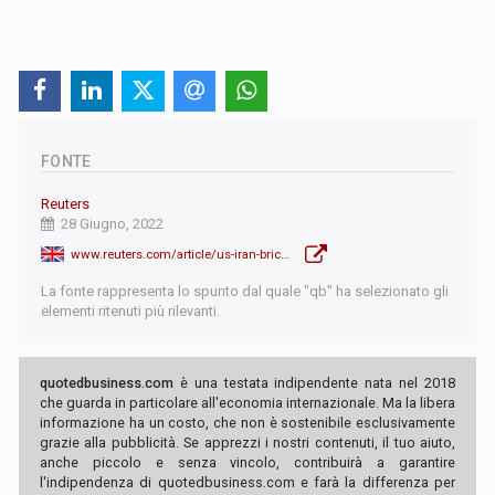
FONTE
Reuters
28 Giugno, 2022
www.reuters.com/article/us-iran-brics-russia-argentina-idAFKBN2O81WG
La fonte rappresenta lo spunto dal quale "qb" ha selezionato gli
elementi ritenuti più rilevanti.
quotedbusiness.com
è una testata indipendente nata nel 2018
che guarda in particolare all'economia internazionale. Ma la libera
informazione ha un costo, che non è sostenibile esclusivamente
grazie alla pubblicità. Se apprezzi i nostri contenuti, il tuo aiuto,
anche piccolo e senza vincolo, contribuirà a garantire
l'indipendenza di quotedbusiness.com e farà la differenza per