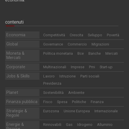
contenuti
Economia
Competitività
Crescita
Sviluppo
Povertà
Global
Governance
Commercio
Migrazioni
Moneta &
Politica monetaria
Bce
Banche
Mercati
Mercati
Corporate
Multinazionali
Imprese
Pmi
Start-up
Jobs & Skills
Lavoro
Istruzione
Parti sociali
Previdenza
Planet
Sostenibilità
Ambiente
Finanza pubblica
Fisco
Spesa
Politiche
Finanza
Strategie &
Eurozona
Unione Europea
Internazionale
Regole
Energie &
Rinnovabili
Gas
Idrogeno
Alluminio
Risorse