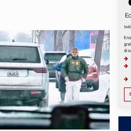
Indi
Il n
graf
di s
S