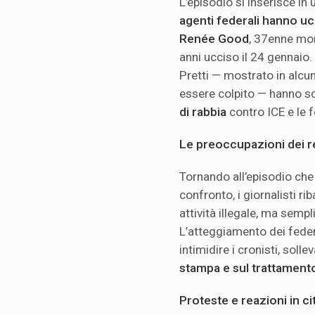
L’episodio si inserisce in 
agenti federali hanno u
Renée Good
, 37enne mor
anni ucciso il 24 gennaio.
Pretti — mostrato in alcun
essere colpito — hanno 
di rabbia
contro ICE e le f
Le preoccupazioni dei r
Tornando all’episodio che 
confronto, i giornalisti r
attività illegale, ma semp
L’atteggiamento dei feder
intimidire i cronisti, sollev
stampa e sul trattament
Proteste e reazioni in ci