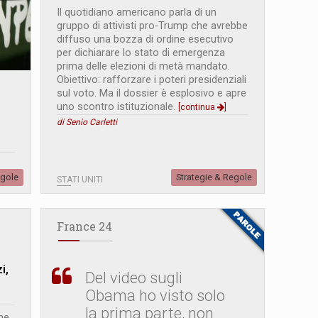
Il quotidiano americano parla di un
gruppo di attivisti pro-Trump che avrebbe
diffuso una bozza di ordine esecutivo
per dichiarare lo stato di emergenza
prima delle elezioni di metà mandato.
Obiettivo: rafforzare i poteri presidenziali
sul voto. Ma il dossier è esplosivo e apre
uno scontro istituzionale.
[continua
]
di Senio Carletti
egole
Strategie & Regole
STATI UNITI
France 24
i,
Del video sugli
o
Obama ho visto solo
la prima parte, non
ne,