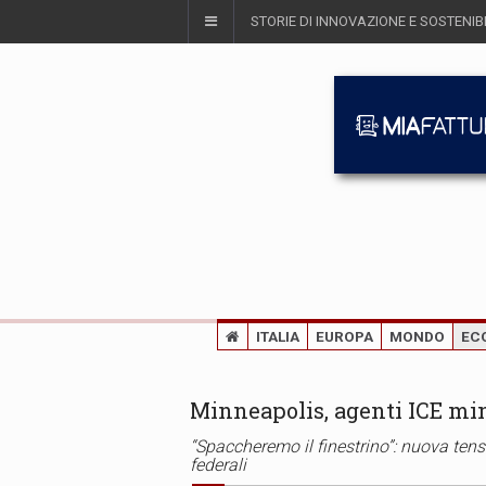
STORIE DI INNOVAZIONE E SOSTENIBI
ITALIA
EUROPA
MONDO
EC
Minneapolis, agenti ICE min
“Spaccheremo il finestrino”: nuova ten
federali