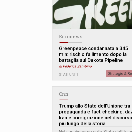
Euronews
Greenpeace condannata a 345
mln: rischio fallimento dopo la
battaglia sul Dakota Pipeline
di Federica Zambino
Strategie & R
STATI UNITI
Cnn
Trump allo Stato dell’Unione tra
propaganda e fact-checking: daz
Iran e immigrazione nel discors
più lungo della storia
Nel suo discorso sullo Stato dell’Unio