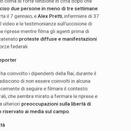
un clima di forte tensione in città dopo che
cciso due persone in meno di tre settimane
:
ta il 7 gennaio, e
Alex Pretti
, infermiere di 37
 I video e le testimonianze sull’uccisione di
e riprese mentre filma gli agenti prima di
scatenato
proteste diffuse e manifestazioni
orze federali.
eporter
ha coinvolto i dipendenti della Rai, durante il
ibadiscono di non essere coinvolti in alcuna
licemente di seguire e filmare il contesto.
ali, che sembra mirato a fermare le riprese e
a ulteriori
preoccupazioni sulla libertà di
o riservato ai media sul campo
.
ttà