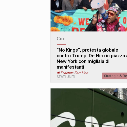
Cnn
“No Kings”, protesta globale
contro Trump: De Niro in piazza 
New York con migliaia di
manifestanti
di Federica Zambino
Strategie & R
STATI UNITI