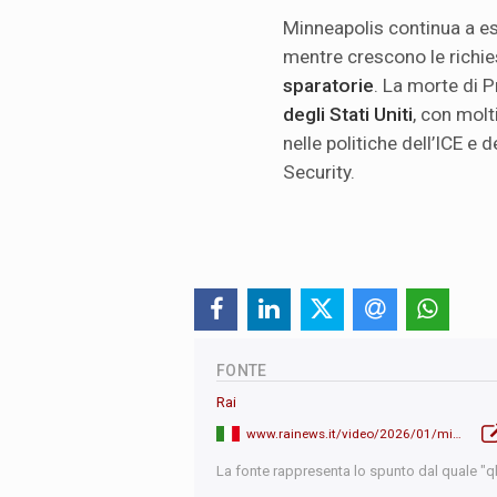
Minneapolis continua a e
mentre crescono le richie
sparatorie
. La morte di 
degli Stati Uniti
, con mol
nelle politiche dell’ICE 
Security.
FONTE
Rai
www.rainews.it/video/2026/01/minneapolis-una-giornata-con-gli-ice-watcher-ecco-cosa-accade-video-a942f761-32b9-4a01-aef9-94ee8743c4b2.html
La fonte rappresenta lo spunto dal quale "qb"