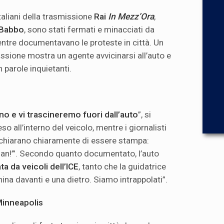
 italiani della trasmissione
Rai
In Mezz’Ora
,
 Babbo
, sono stati fermati e minacciati da
mentre documentavano le proteste in città. Un
issione mostra un agente avvicinarsi all’auto e
n parole inquietanti.
no e vi trascineremo fuori dall’auto
”, si
eso all’interno del veicolo, mentre i giornalisti
 dichiarano chiaramente di essere stampa:
lian!’”. Secondo quanto documentato, l’auto
a da veicoli dell’ICE
, tanto che la guidatrice
na davanti e una dietro. Siamo intrappolati”.
Minneapolis