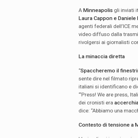
A
Minneapolis
gli inviati
Laura Cappon e Daniele
agenti federali dell’ICE 
video diffuso dalla trasm
rivolgersi ai giornalisti co
La minaccia diretta
“
Spaccheremo il finestri
sente dire nel filmato ripr
italiani si identificano e
“‘Press! We are press, Ita
dei cronisti era
accerchiat
dice: “Abbiamo una macchi
Contesto di tensione a 