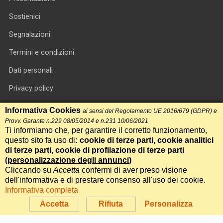
Sostienici
Segnalazioni
Termini e condizioni
Dati personali
Privacy policy
Informativa cookie
Informativa Cookies
ai sensi del Regolamento UE 2016/679 (GDPR) e
Provv. Garante n.229 08/05/2014 e n.231 10/06/2021
RSS feed
Ti informiamo che, per garantire il corretto funzionamento,
questo sito fa uso di
: cookie di terze parti, cookie analitici
RSS Top News
di terze parti, cookie di profilazione di terze parti
Contatti
(
personalizzazione degli annunci
)
Cliccando su
Accetta
confermi di aver preso visione
dell'informativa e di prestare consenso all'uso dei cookie.
International Communication S.r.l. • P.IVA 14478081004 • Testata
Informativa completa
giornalistica n.191, reg. Tribunale di Roma del 14/12/2017
Accetta
Rifiuta
Personalizza
Powered by
Itala