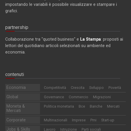
impostando le variabili è possibile visualizzare e stampare i
grafici.
partnership
Collaborazione tra "quoted business" e
La Stampa
: proposti ai
lettori del quotidiano articoli selezionati su ambiente ed
economia.
contenuti
Economia
Competitività
Crescita
Sviluppo
Povertà
Global
Governance
Commercio
Migrazioni
Moneta &
Politica monetaria
Bce
Banche
Mercati
Mercati
Corporate
Multinazionali
Imprese
Pmi
Start-up
Jobs & Skills
Lavoro
Istruzione
Parti sociali