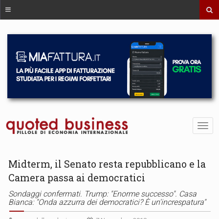
Midterm, il Senato resta repubblicano e la
Camera passa ai democratici
Sondaggi confermati. Trump: "Enorme successo". Casa
Bianca: "Onda azzurra dei democratici? È un'increspatura"