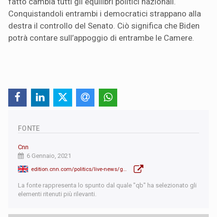
fatto cambia tutti gli equilibri politici nazionali.
Conquistandoli entrambi i democratici strappano alla
destra il controllo del Senato. Ciò significa che Biden
potrà contare sull’appoggio di entrambe le Camere.
FONTE
Cnn
6 Gennaio, 2021
edition.cnn.com/politics/live-news/georgia-senate-runoff-election-results/h_81b73444ec70c377b9e4edec5274d8d0
La fonte rappresenta lo spunto dal quale "qb" ha selezionato gli
elementi ritenuti più rilevanti.