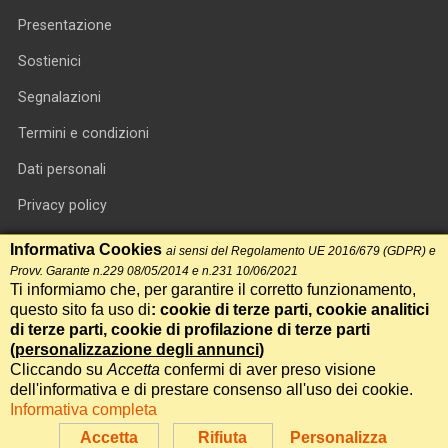
Presentazione
Sostienici
Segnalazioni
Termini e condizioni
Dati personali
Privacy policy
Informativa cookie
Informativa Cookies
ai sensi del Regolamento UE 2016/679 (GDPR) e
Provv. Garante n.229 08/05/2014 e n.231 10/06/2021
RSS feed
Ti informiamo che, per garantire il corretto funzionamento,
questo sito fa uso di
: cookie di terze parti, cookie analitici
RSS Top News
di terze parti, cookie di profilazione di terze parti
Contatti
(
personalizzazione degli annunci
)
Cliccando su
Accetta
confermi di aver preso visione
dell'informativa e di prestare consenso all'uso dei cookie.
International Communication S.r.l. • P.IVA 14478081004 • Testata
Informativa completa
giornalistica n.191, reg. Tribunale di Roma del 14/12/2017
Accetta
Rifiuta
Personalizza