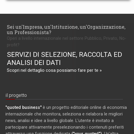
Sei un'Impresa, un'Istituzione, un'Organizzazione,
un Professionista?
Operi a livello internazionale nel settore Pubblico, Privato, No-
profit?
SERVIZI DI SELEZIONE, RACCOLTA ED
ANALISI DEI DATI
Scopri nel dettaglio cosa possiamo fare per te »
il progetto
"quoted business"
è un progetto editoriale online di economia
internazionale che monitora, seleziona e rielabora le migliori
news, analisi e idee a livello globale. L'utente è invitato a
partecipare attivamente preselezionando i contenuti preferiti
attraverso una funzione dedicata
("your quoted")
. Un'altra