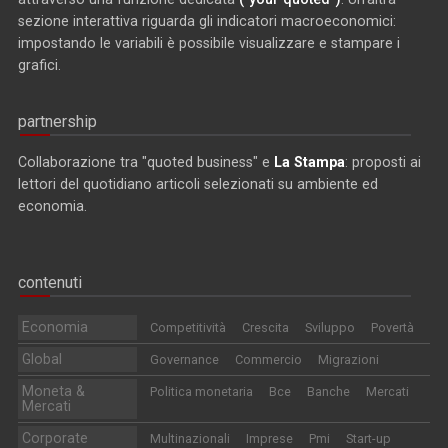
sezione interattiva riguarda gli indicatori macroeconomici:
impostando le variabili è possibile visualizzare e stampare i
grafici.
partnership
Collaborazione tra "quoted business" e
La Stampa
: proposti ai
lettori del quotidiano articoli selezionati su ambiente ed
economia.
contenuti
Economia
Competitività
Crescita
Sviluppo
Povertà
Global
Governance
Commercio
Migrazioni
Moneta &
Politica monetaria
Bce
Banche
Mercati
Mercati
Corporate
Multinazionali
Imprese
Pmi
Start-up