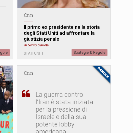
Cnn
Il primo ex presidente nella storia
degli Stati Uniti ad affrontare la
giustizia penale
di Senio Carletti
egole
Strategie & Regole
STATI UNITI
Cnn
La guerra contro
l’Iran è stata iniziata
per la pressione di
Israele e della sua
potente lobby
americana.