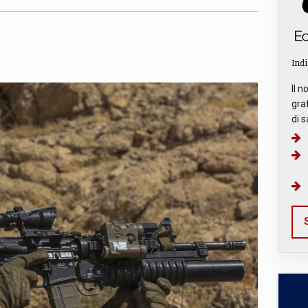
Indi
Il n
graf
di s
S