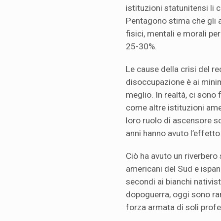
istituzioni statunitensi li 
Pentagono stima che gli am
fisici, mentali e morali pe
25-30%.
Le cause della crisi del r
disoccupazione è ai minimi
meglio. In realtà, ci sono
come altre istituzioni amer
loro ruolo di ascensore soc
anni hanno avuto l’effetto 
Ciò ha avuto un riverbero s
americani del Sud e ispanici
secondi ai bianchi nativist
dopoguerra, oggi sono rari
forza armata di soli profe