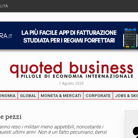
LITÀ
7 Agosto 2026
ONOMIA
GLOBAL
MONETA & MERCATI
CORPORATE
JOBS & SKI
de pezzi
hanno reso i militari meno appetibili, nonostante i
questi ultimi anni. Non è un fatto pecuniario, bensì