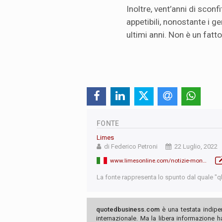
Inoltre, vent’anni di sconf
appetibili, nonostante i g
ultimi anni. Non è un fatto
FONTE
Limes
di Federico Petroni
22 Luglio, 2022
www.limesonline.com/notizie-mondo-questa-settimana-guerra-ucraina-russia-accordo-grano-draghi-italia-turchia-iraq-kurdistan/128613
La fonte rappresenta lo spunto dal quale "qb"
quotedbusiness.com
è una testata indipe
internazionale. Ma la libera informazione 