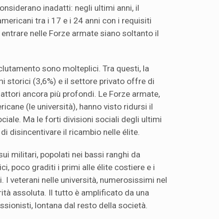
considerano inadatti: negli ultimi anni, il
ericani tra i 17 e i 24 anni con i requisiti
r entrare nelle Forze armate siano soltanto il
eclutamento sono molteplici. Tra questi, la
 storici (3,6%) e il settore privato offre di
 fattori ancora più profondi. Le Forze armate,
icane (le università), hanno visto ridursi il
iale. Ma le forti divisioni sociali degli ultimi
di disincentivare il ricambio nelle élite.
ui militari, popolati nei bassi ranghi da
, poco graditi i primi alle élite costiere e i
i. I veterani nelle università, numerosissimi nel
tà assoluta. Il tutto è amplificato da una
ssionisti, lontana dal resto della società.