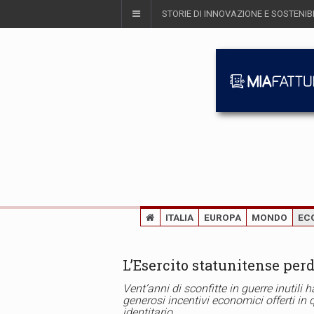
STORIE DI INNOVAZIONE E SOSTENIBI
ITALIA
EUROPA
MONDO
EC
L’Esercito statunitense per
Vent’anni di sconfitte in guerre inutili 
generosi incentivi economici offerti in 
identitario