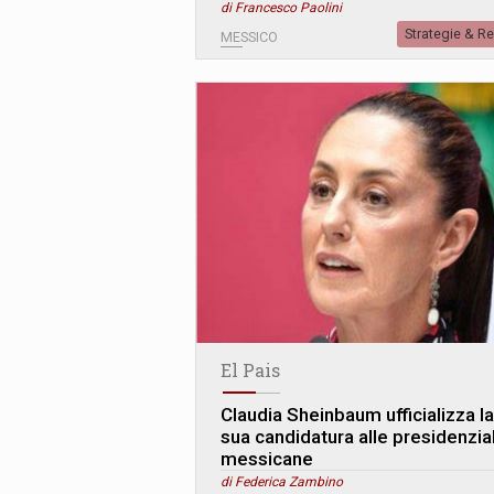
di Francesco Paolini
Strategie & R
MESSICO
El Pais
Claudia Sheinbaum ufficializza la
sua candidatura alle presidenzial
messicane
di Federica Zambino