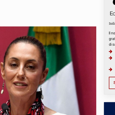
Indi
Il n
graf
di s
S