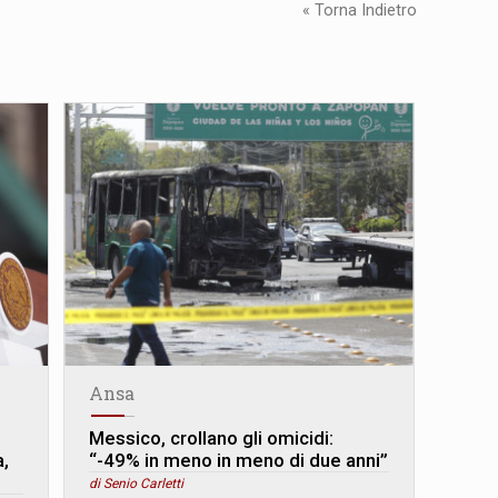
« Torna Indietro
Ansa
Messico, crollano gli omicidi:
a,
“-49% in meno in meno di due anni”
di Senio Carletti