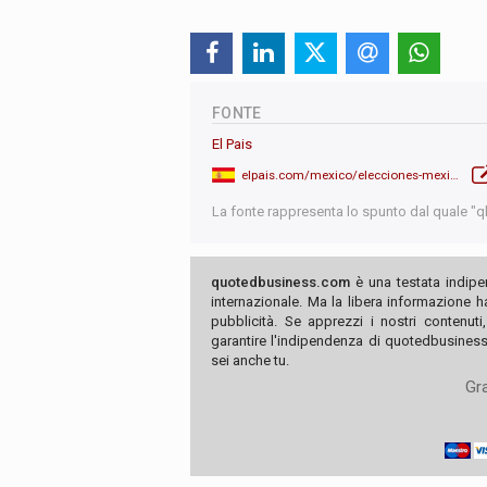
FONTE
El Pais
elpais.com/mexico/elecciones-mexicanas/2024-06-03/claudia-sheinbaum-primera-mujer-presidenta-de-mexico.html
La fonte rappresenta lo spunto dal quale "qb"
quotedbusiness.com
è una testata indipe
internazionale. Ma la libera informazione 
pubblicità. Se apprezzi i nostri contenuti
garantire l'indipendenza di quotedbusiness.
sei anche tu.
Gra