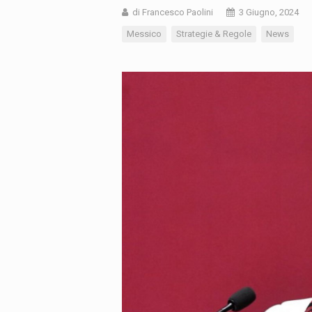
di Francesco Paolini
3 Giugno, 2024
Messico
Strategie & Regole
News