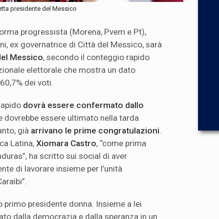
etta presidente del Messico
forma progressista (Morena, Pvem e Pt),
i, ex governatrice di Città del Messico, sarà
del Messico
, secondo il conteggio rapido
azionale elettorale che mostra un dato
 60,7% dei voti.
 rapido
dovrà essere confermato dallo
he dovrebbe essere ultimato nella tarda
anto, già
arrivano le prime congratulazioni
.
ica Latina,
Xiomara Castro
, “come prima
uras”, ha scritto sui social di aver
te di lavorare insieme per l’unità
araibi”.
uo primo presidente donna. Insieme a lei
ato dalla democrazia e dalla speranza in un