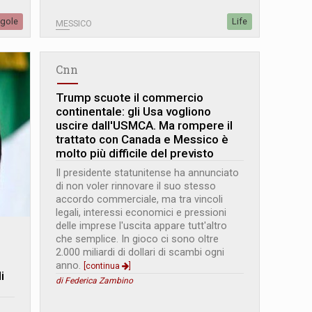
egole
Life
MESSICO
Cnn
Trump scuote il commercio
continentale: gli Usa vogliono
uscire dall'USMCA. Ma rompere il
trattato con Canada e Messico è
molto più difficile del previsto
Il presidente statunitense ha annunciato
di non voler rinnovare il suo stesso
accordo commerciale, ma tra vincoli
legali, interessi economici e pressioni
delle imprese l'uscita appare tutt'altro
che semplice. In gioco ci sono oltre
2.000 miliardi di dollari di scambi ogni
anno.
[continua
]
i
di Federica Zambino