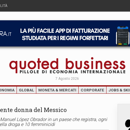
LITÀ
7 Agosto 2026
ONOMIA
GLOBAL
MONETA & MERCATI
CORPORATE
JOBS & SKI
idente donna del Messico
 Manuel López Obrador in un paese che registra, ogni
 della droga e 10 femminicidi