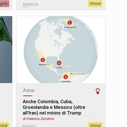
egole
Global
AMERICA
Ansa
Anche Colombia, Cuba,
Groenlandia e Messico (oltre
all'Iran) nel mirino di Trump
di Federica Zambino
lobal
Global
MONDO