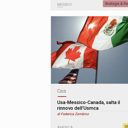
Strategie & R
MESSICO
Cnn
Usa-Messico-Canada, salta il
rinnovo dell’Usmca
di Federica Zambino
G
AMERICA