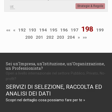
Strategie & Regole
UE
198
««
«
192
193
194
195
196
197
199
200
201
202
203
204
»
»»
Sei un'Impresa, un'Istituzione, un'Organizzazione,
un Professionista?
Operi a livello internazionale nel settore Pubblico, Privato, No-
profit?
SERVIZI DI SELEZIONE, RACCOLTA ED
ANALISI DEI DATI
Scopri nel dettaglio cosa possiamo fare per te »