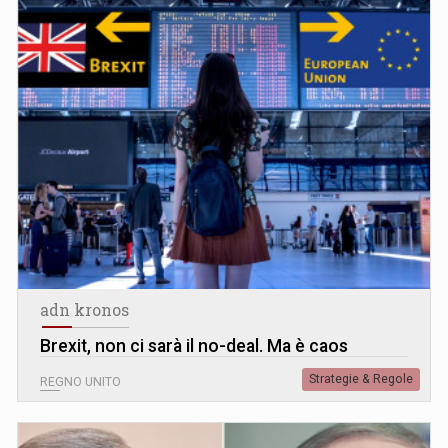
adn kronos
Brexit, non ci sarà il no-deal. Ma è caos
Strategie & Regole
REGNO UNITO