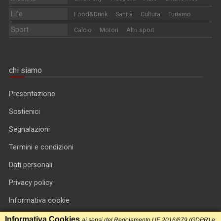
Life
Food&Drink
Sanità
Cultura
Turismo
Sport
Calcio
Motori
Altri sport
chi siamo
Presentazione
Sostienici
Segnalazioni
Termini e condizioni
Dati personali
Privacy policy
Informativa cookie
RSS feed
Informativa Cookies
ai sensi del Regolamento UE 2016/679 (GDPR) e