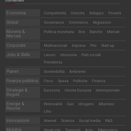
Economia
Competitività
Crescita
Sviluppo
Povertà
Global
Governance
Commercio
Migrazioni
Moneta &
Politica monetaria
Bce
Banche
Mercati
Mercati
Corporate
Multinazionali
Imprese
Pmi
Start-up
Jobs & Skills
Lavoro
Istruzione
Parti sociali
Previdenza
Planet
Sostenibilità
Ambiente
Finanza pubblica
Fisco
Spesa
Politiche
Finanza
Strategie &
Eurozona
Unione Europea
Internazionale
Regole
Energie &
Rinnovabili
Gas
Idrogeno
Alluminio
Risorse
Litio
Innovazione
Internet
Scienza
Social media
R&S
Mobilità
Smart-city
Trasporti
Auto
Bikenomics