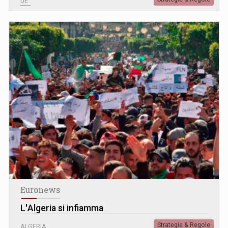
UE
Euronews
L
'
Algeria si infiamma
Strategie & Regole
ALGERIA