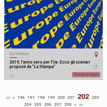
La Stampa
2019, l’anno zero per l'Ue. Ecco gli scenari
proposti da “La Stampa”
Strategie & Regole
UE
202
««
«
196
197
198
199
200
201
203
204
205
206
207
208
»
»»