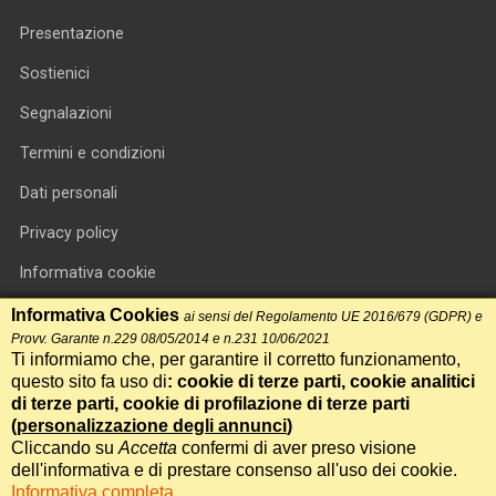
Presentazione
Sostienici
Segnalazioni
Termini e condizioni
Dati personali
Privacy policy
Informativa cookie
RSS feed
Informativa Cookies
ai sensi del Regolamento UE 2016/679 (GDPR) e
Provv. Garante n.229 08/05/2014 e n.231 10/06/2021
RSS Top News
Ti informiamo che, per garantire il corretto funzionamento,
questo sito fa uso di
: cookie di terze parti, cookie analitici
Contatti
di terze parti, cookie di profilazione di terze parti
(
personalizzazione degli annunci
)
Cliccando su
Accetta
confermi di aver preso visione
International Communication S.r.l. • P.IVA 14478081004 • Testata
dell'informativa e di prestare consenso all'uso dei cookie.
giornalistica n.191, reg. Tribunale di Roma del 14/12/2017
Informativa completa