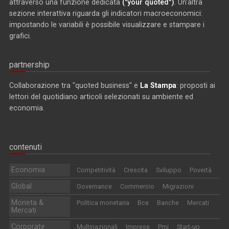
attraverso una funzione dedicata
("your quoted")
. Un'altra
sezione interattiva riguarda gli indicatori macroeconomici:
impostando le variabili è possibile visualizzare e stampare i
grafici.
partnership
Collaborazione tra "quoted business" e
La Stampa
: proposti ai
lettori del quotidiano articoli selezionati su ambiente ed
economia.
contenuti
Economia
Competitività
Crescita
Sviluppo
Povertà
Global
Governance
Commercio
Migrazioni
Moneta &
Politica monetaria
Bce
Banche
Mercati
Mercati
Corporate
Multinazionali
Imprese
Pmi
Start-up