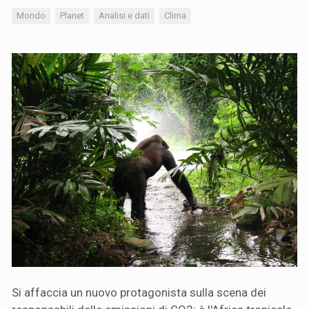
Mondo
Planet
Analisi e dati
Clima
Si affaccia un nuovo protagonista sulla scena dei