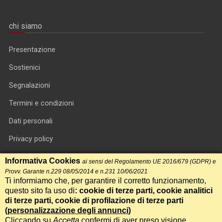
chi siamo
Presentazione
Sostienici
Segnalazioni
Termini e condizioni
Dati personali
Privacy policy
Informativa cookie
Informativa Cookies
ai sensi del Regolamento UE 2016/679 (GDPR) e
Provv. Garante n.229 08/05/2014 e n.231 10/06/2021
RSS feed
Ti informiamo che, per garantire il corretto funzionamento,
questo sito fa uso di
: cookie di terze parti, cookie analitici
RSS Top News
di terze parti, cookie di profilazione di terze parti
(
personalizzazione degli annunci
)
Contatti
Cliccando su
Accetta
confermi di aver preso visione