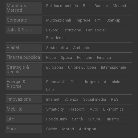
Moneta &
Politica monetaria
Bce
Banche
Mercati
Mercati
Corporate
Multinazionali
Imprese
Pmi
Start-up
Jobs & Skills
Lavoro
Istruzione
Parti sociali
Previdenza
Planet
Sostenibilità
Ambiente
Finanza pubblica
Fisco
Spesa
Politiche
Finanza
Strategie &
Eurozona
Unione Europea
Internazionale
Regole
Energie &
Rinnovabili
Gas
Idrogeno
Alluminio
Risorse
Litio
Innovazione
Internet
Scienza
Social media
R&S
Mobilità
Smart-city
Trasporti
Auto
Bikenomics
Life
Food&Drink
Sanità
Cultura
Turismo
Sport
Calcio
Motori
Altri sport