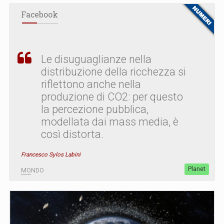
Facebook
Le disuguaglianze nella
distribuzione della ricchezza si
riflettono anche nella
produzione di CO2: per questo
la percezione pubblica,
modellata dai mass media, è
così distorta.
Francesco Sylos Labini
Planet
MONDO