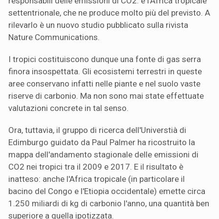
responsabili delle emissioni di CO2: è l'Africa tropicale
settentrionale, che ne produce molto più del previsto. A
rilevarlo è un nuovo studio pubblicato sulla rivista
Nature Communications.
I tropici costituiscono dunque una fonte di gas serra
finora insospettata. Gli ecosistemi terrestri in queste
aree conservano infatti nelle piante e nel suolo vaste
riserve di carbonio. Ma non sono mai state effettuate
valutazioni concrete in tal senso.
Ora, tuttavia, il gruppo di ricerca dell'Universtià di
Edimburgo guidato da Paul Palmer ha ricostruito la
mappa dell'andamento stagionale delle emissioni di
CO2 nei tropici tra il 2009 e 2017. E il risultato è
inatteso: anche l'Africa tropicale (in particolare il
bacino del Congo e l'Etiopia occidentale) emette circa
1.250 miliardi di kg di carbonio l'anno, una quantità ben
superiore a quella ipotizzata.