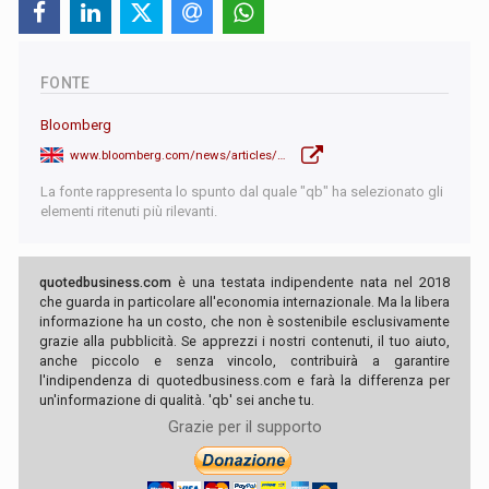
FONTE
Bloomberg
www.bloomberg.com/news/articles/2017-10-06/diesel-cars-adored-by-austrians-drive-into-the-electoral-fray
La fonte rappresenta lo spunto dal quale "qb" ha selezionato gli
elementi ritenuti più rilevanti.
quotedbusiness.com
è una testata indipendente nata nel 2018
che guarda in particolare all'economia internazionale. Ma la libera
informazione ha un costo, che non è sostenibile esclusivamente
grazie alla pubblicità. Se apprezzi i nostri contenuti, il tuo aiuto,
anche piccolo e senza vincolo, contribuirà a garantire
l'indipendenza di quotedbusiness.com e farà la differenza per
un'informazione di qualità. 'qb' sei anche tu.
Grazie per il supporto