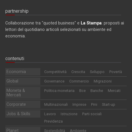
partnership
Collaborazione tra "quoted business" e
La Stampa
: proposti ai
lettori del quotidiano articoli selezionati su ambiente ed
economia.
contenuti
Economia
Competitività
Crescita
Sviluppo
Povertà
Global
Governance
Commercio
Migrazioni
Moneta &
Politica monetaria
Bce
Banche
Mercati
Mercati
Corporate
Multinazionali
Imprese
Pmi
Start-up
Jobs & Skills
Lavoro
Istruzione
Parti sociali
Previdenza
Planet
Sostenibilità
Ambiente