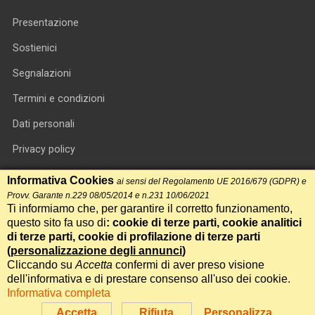
Presentazione
Sostienici
Segnalazioni
Termini e condizioni
Dati personali
Privacy policy
Informativa cookie
Informativa Cookies
ai sensi del Regolamento UE 2016/679 (GDPR) e
Provv. Garante n.229 08/05/2014 e n.231 10/06/2021
RSS feed
Ti informiamo che, per garantire il corretto funzionamento,
questo sito fa uso di
: cookie di terze parti, cookie analitici
RSS Top News
di terze parti, cookie di profilazione di terze parti
Contatti
(
personalizzazione degli annunci
)
Cliccando su
Accetta
confermi di aver preso visione
dell'informativa e di prestare consenso all'uso dei cookie.
International Communication S.r.l. • P.IVA 14478081004 • Testata
Informativa completa
giornalistica n.191, reg. Tribunale di Roma del 14/12/2017
Accetta
Rifiuta
Personalizza