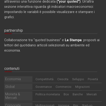
attraverso una funzione dedicata
("your quoted")
. Un'altra
sezione interattiva riguarda gli indicatori macroeconomici:
impostando le variabili è possibile visualizzare e stampare i
grafici.
partnership
Collaborazione tra "quoted business" e
La Stampa
: proposti ai
lettori del quotidiano articoli selezionati su ambiente ed
economia.
contenuti
Economia
Competitività
Crescita
Sviluppo
Povertà
Global
Governance
Commercio
Migrazioni
Moneta &
Politica monetaria
Bce
Banche
Mercati
Mercati
Corporate
Multinazionali
Imprese
Pmi
Start-up