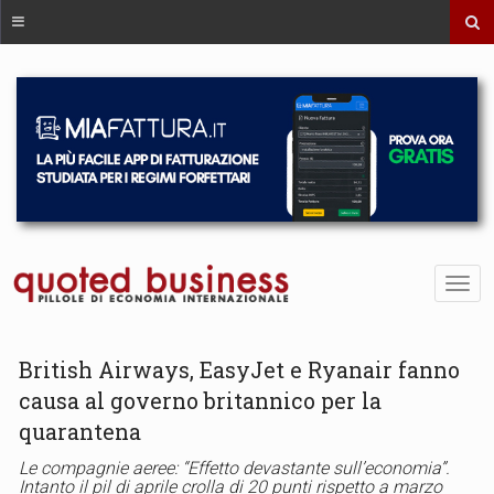
British Airways, EasyJet e Ryanair fanno
causa al governo britannico per la
quarantena
Le compagnie aeree: “Effetto devastante sull’economia”.
Intanto il pil di aprile crolla di 20 punti rispetto a marzo