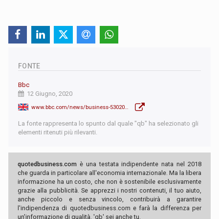
FONTE
Bbc
12 Giugno, 2020
www.bbc.com/news/business-53020776
La fonte rappresenta lo spunto dal quale "qb" ha selezionato gli
elementi ritenuti più rilevanti.
quotedbusiness.com
è una testata indipendente nata nel 2018
che guarda in particolare all'economia internazionale. Ma la libera
informazione ha un costo, che non è sostenibile esclusivamente
grazie alla pubblicità. Se apprezzi i nostri contenuti, il tuo aiuto,
anche piccolo e senza vincolo, contribuirà a garantire
l'indipendenza di quotedbusiness.com e farà la differenza per
un'informazione di qualità. 'qb' sei anche tu.