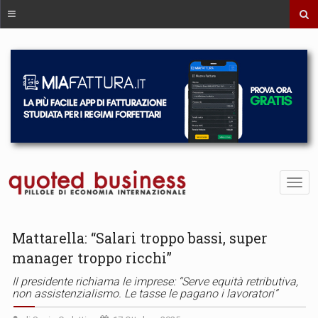
Mattarella: “Salari troppo bassi, super
manager troppo ricchi”
Il presidente richiama le imprese: “Serve equità retributiva,
non assistenzialismo. Le tasse le pagano i lavoratori”