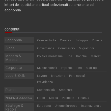
lettori del quotidiano articoli selezionati su ambiente ed
economia.
contenuti
Economia
Competitività
Crescita
Sviluppo
Povertà
Global
Governance
Commercio
Migrazioni
Moneta &
Politica monetaria
Bce
Banche
Mercati
Mercati
Corporate
Multinazionali
Imprese
Pmi
Start-up
Jobs & Skills
Lavoro
Istruzione
Parti sociali
Previdenza
Planet
Sostenibilità
Ambiente
Finanza pubblica
Fisco
Spesa
Politiche
Finanza
Strategie &
Eurozona
Unione Europea
Internazionale
Regole