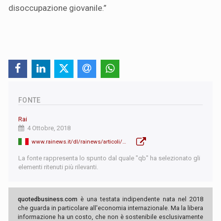
disoccupazione giovanile.”
FONTE
Rai
4 Ottobre, 2018
www.rainews.it/dl/rainews/articoli/Manovra-presidente-INPS-Tito-Boeri-contro-le-misure-del-governo-Aumentare-spesa-per-le-pensioni-non-porta-a-crescita-f25197de-3b85-4d5e-b9cb-31b4e9f82c3c.html
La fonte rappresenta lo spunto dal quale "qb" ha selezionato gli
elementi ritenuti più rilevanti.
quotedbusiness.com
è una testata indipendente nata nel 2018
che guarda in particolare all'economia internazionale. Ma la libera
informazione ha un costo, che non è sostenibile esclusivamente